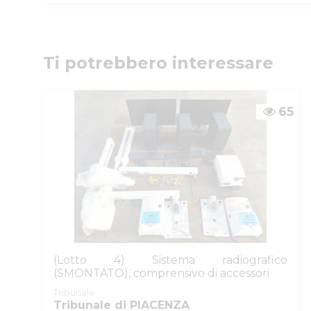
Istituto Vendite Giudiziarie Parma e P
Numeri di telefono
:
0521/776662
Email/PEC
:
isvegi@ivgparma.it
Custode
Ti potrebbero interessare
DI PARMA E PIACENZA ISTITUTO VENDITE GIUDI
Email/PEC
:
isvegi@ivgparma.it
65
(Lotto 4) Sistema radiografico
(SMONTATO), comprensivo di accessori
Tribunale
Tribunale di PIACENZA