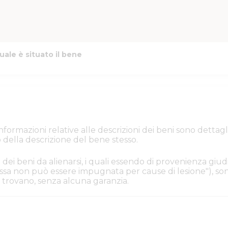
uale è situato il bene
e informazioni relative alle descrizioni dei beni sono de
 della descrizione del bene stesso.
 dei beni da alienarsi, i quali essendo di provenienza giudi
. Essa non può essere impugnata per cause di lesione"), s
i si trovano, senza alcuna garanzia.