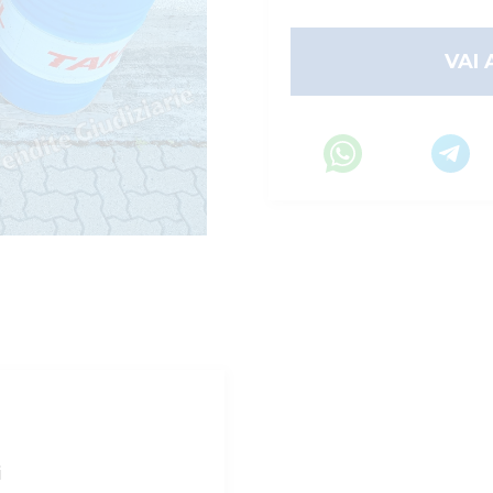
VAI 
i