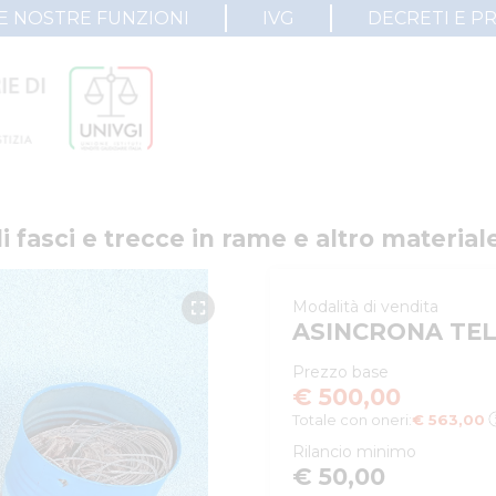
E NOSTRE FUNZIONI
IVG
DECRETI E P
i fasci e trecce in rame e altro material
Modalità di vendita
ASINCRONA TE
Prezzo base
€ 500,00
Totale con oneri:
€ 563,00
Rilancio minimo
€ 50,00