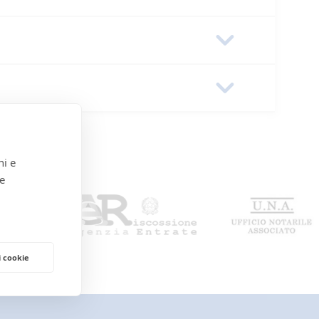
589-0a5864411920
ni e
 e
i cookie
SUALI