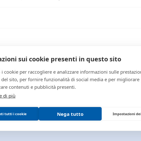
iacenza
3871d8b3-7f67-11f1-a
zioni sui cookie presenti in questo sito
4574733
 i cookie per raccogliere e analizzare informazioni sulle prestazio
giudiziaria
zo del sito, per fornire funzionalità di social media e per migliorare
are contenuti e pubblicità presenti.
1007397
e di più
giudiziaria
1007397
Nega tutto
i tutti i cookie
Impostazioni de
PROCEDURE_CONCOR
LG