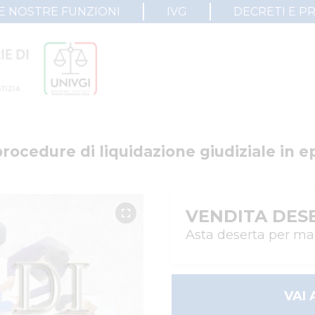
E NOSTRE FUNZIONI
IVG
DECRETI E P
rocedure di liquidazione giudiziale in epi
VENDITA DES
Asta deserta per ma
VAI 