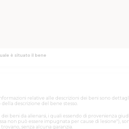
uale è situato il bene
e informazioni relative alle descrizioni dei beni sono de
 della descrizione del bene stesso.
 dei beni da alienarsi, i quali essendo di provenienza giudi
. Essa non può essere impugnata per cause di lesione"), s
i si trovano, senza alcuna garanzia.