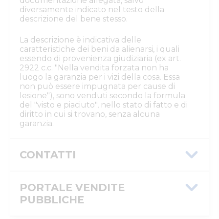
documentazione allegata, salvo
diversamente indicato nel testo della
descrizione del bene stesso.
La descrizione è indicativa delle
caratteristiche dei beni da alienarsi, i quali
essendo di provenienza giudiziaria (ex art.
2922 c.c. "Nella vendita forzata non ha
luogo la garanzia per i vizi della cosa. Essa
non può essere impugnata per cause di
lesione"), sono venduti secondo la formula
del "visto e piaciuto", nello stato di fatto e di
diritto in cui si trovano, senza alcuna
garanzia.
CONTATTI
Istituto Vendite Giudiziarie Parma e
Piacenza
PORTALE VENDITE
Numeri di telefono
:
0521/776662
PUBBLICHE
Email/PEC
:
isvegi@ivgparma.it