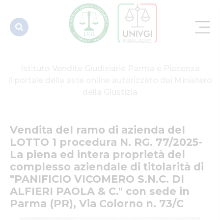
N. RG.
77/2025- La
piena ed...
Istituto Vendite Giudiziarie Parma e Piacenza
Il portale della aste online autorizzato dal Ministero
della Giustizia
Vendita del ramo di azienda del 
LOTTO 1 procedura N. RG. 77/2025- 
La piena ed intera proprietà del 
complesso aziendale di titolarità di 
"PANIFICIO VICOMERO S.N.C. DI 
ALFIERI PAOLA & C." con sede in 
Parma (PR), Via Colorno n. 73/C