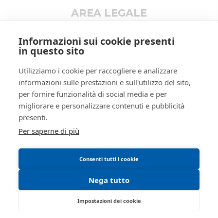
Altro
AREA LEGALE
Rito
LIQUIDAZIONE GIUDIZIALE (CCI)
Informativa privacy
Numero
77
Informazioni sui cookie presenti
procedura
Trattamento dati personali
in questo sito
Anno
2025
Regolamento di partecipazione alle vendite
procedura
Utilizziamo i cookie per raccogliere e analizzare
telematiche
informazioni sulle prestazioni e sull'utilizzo del sito,
SOGGETTI
Informativa cookie
per fornire funzionalità di social media e per
Requisiti tecnici
5450439
Delegato alla
migliorare e personalizzare contenuti e pubblicità
vendita
Manuale operativo
SPGSFN63E12F839L
presenti.
Per saperne di più
Spagna musso
Stefano
Consenti tutti i cookie
true
false
Nega tutto
Curatore
5450427
Impostazioni dei cookie
Quarantelli