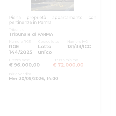
ID registro
ESECUZIONI_CIVILI_IMMOBILIARI
ID rito
EICA
Piena proprietà appartamento con
ID tribunale
0340270095
pertinenze in Parma
Tribunale
Tribunale di PARMA
Tribunale
Tribunale di PARMA
Registro
ESECUZIONI CIVILI IMMOBILIARI
Numero RGE
Codice lotto
Numero IVG
RGE
Lotto
131/33/ICC
Rito
ESPROPRIAZIONE IMMOBILIARE
144/2025
unico
(CARTABIA)
Prezzo base
Prezzo minimo
Numero
141
€ 96.000,00
€ 72.000,00
procedura
Inizio vendita
Anno
2025
Mer 30/09/2026, 14:00
procedura
SOGGETTI
5506590
Istituto
Vendite
MNTRRT85L16G337K
Giudiziarie
Istituto vendite giudiziarie di