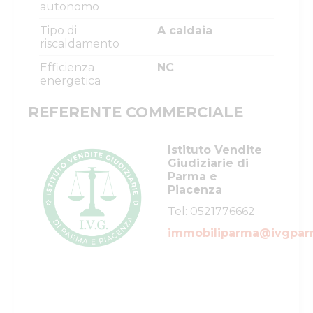
autonomo
Tipo di
A caldaia
riscaldamento
Efficienza
NC
energetica
REFERENTE COMMERCIALE
Istituto Vendite
Giudiziarie di
Parma e
Piacenza
Tel:
0521776662
immobiliparma@ivgparm