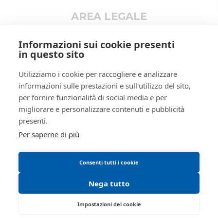
true
Altro
AREA LEGALE
false
ID lotto
2458338
Informativa privacy
Informazioni sui cookie presenti
Trattamento dati personali
Primo
2458338
in questo sito
identificativo
Regolamento di partecipazione alle vendite
lotto
Utilizziamo i cookie per raccogliere e analizzare
telematiche
Codice lotto
LOTTO UNICO
informazioni sulle prestazioni e sull'utilizzo del sito,
Informativa cookie
per fornire funzionalità di social media e per
Genere lotto
IMMOBILI
Requisiti tecnici
migliorare e personalizzare contenuti e pubblicità
Manuale operativo
Categoria
IMMOBILE RESIDENZIALE
presenti.
lotto
Per saperne di più
Indirizzo
via Giacomo Puccini, 3
Città
43039
Consenti tutti i cookie
Città
Salsomaggiore Terme
Nega tutto
Provincia
Parma
Impostazioni dei cookie
Regione
Emilia-Romagna