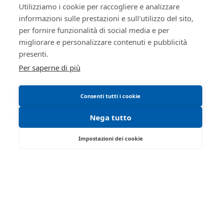
Anno
2024
Utilizziamo i cookie per raccogliere e analizzare
telematiche
procedura
informazioni sulle prestazioni e sull'utilizzo del sito,
Informativa cookie
SOGGETTI
per fornire funzionalità di social media e per
Requisiti tecnici
migliorare e personalizzare contenuti e pubblicità
5506211
Istituto
Manuale operativo
presenti.
Vendite
MNTRRT85L16G337K
Giudiziarie
Per saperne di più
Istituto vendite giudiziarie di
parma e piacenza
Consenti tutti i cookie
immobiliparma@ivgparma.it
0521273762
Nega tutto
false
Impostazioni dei cookie
true
Strada Traversante San Leonardo, 13/A -
Giudice
5506212
Parma 43122 - PR
Errico
Tel:
0521/776662
| Fax:
Partita IVA:
Filomena
01749280341
Email:
isvegi@ivgparma.it
false