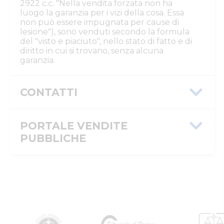
2922 c.c. "Nella vendita forzata non ha
luogo la garanzia per i vizi della cosa. Essa
non può essere impugnata per cause di
lesione"), sono venduti secondo la formula
del "visto e piaciuto", nello stato di fatto e di
diritto in cui si trovano, senza alcuna
garanzia.
CONTATTI
Istituto Vendite Giudiziarie Parma e
Piacenza
PORTALE VENDITE
Numeri di telefono
:
0521/776662
PUBBLICHE
Email/PEC
:
isvegi@ivgparma.it
Custode
Message ID
e6bf6a9c-7aa6-11f1-ab52-
Istituto Vendite Giudiziarie di Parma e Piacenza
0a586441166e
Email/PEC
:
immobiliparma@ivgparma.it
ID inserzione
4601229
PVP
Tipologia
giudiziaria