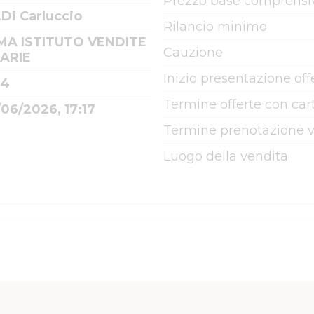
Prezzo base comprensiv
.Di Carluccio
Rilancio minimo
MA ISTITUTO VENDITE
Cauzione
IARIE
Inizio presentazione off
74
Termine offerte con cart
06/2026, 17:17
Termine prenotazione v
Luogo della vendita