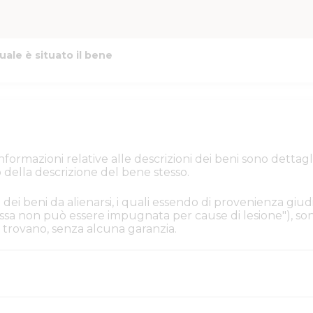
uale è situato il bene
e informazioni relative alle descrizioni dei beni sono de
 della descrizione del bene stesso.
 dei beni da alienarsi, i quali essendo di provenienza giudi
. Essa non può essere impugnata per cause di lesione"), s
i si trovano, senza alcuna garanzia.
iacenza