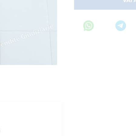
VAI 
i