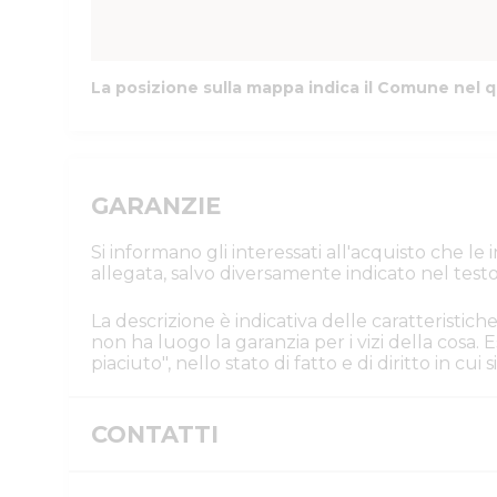
La posizione sulla mappa indica il Comune nel q
GARANZIE
Si informano gli interessati all'acquisto che l
allegata, salvo diversamente indicato nel testo
La descrizione è indicativa delle caratteristiche
non ha luogo la garanzia per i vizi della cosa
piaciuto", nello stato di fatto e di diritto in cu
CONTATTI
Istituto Vendite Giudiziarie Parma e P