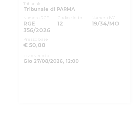
Tribunale
Rito
Tribunale di PARMA
Numero procedura
Numero RGE
Codice lotto
Numero IVG
RGE
12
19/34/MO
Anno procedura
356/2026
SOGGETTI
Prezzo base
€ 50,00
Istituto Vendite Giudiziarie
Inizio vendita
Gio 27/08/2026, 12:00
ID lotto
Primo identificativo lotto