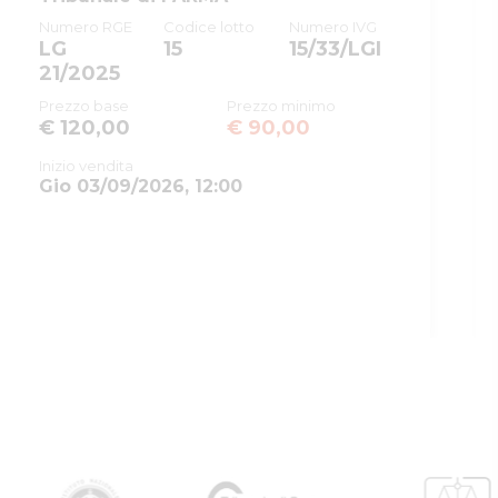
Numero RGE
Codice lotto
Numero IVG
Rito
LIQUIDAZIONE GIUDIZIALE
LG
15
15/33/LGI
(CCI)
21/2025
Numero
89
Prezzo base
Prezzo minimo
procedura
€ 120,00
€ 90,00
Anno procedura
2025
Inizio vendita
Gio 03/09/2026, 12:00
SOGGETTI
5330065
Istituto Vendite
Giudiziarie
MNTRRT85L16G337K
Di parma
Istituto vendite giudiziarie
isvegi@ivgparma.it
true
true
ID lotto
2386228