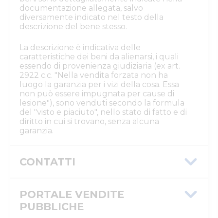
documentazione allegata, salvo
diversamente indicato nel testo della
descrizione del bene stesso.
La descrizione è indicativa delle
caratteristiche dei beni da alienarsi, i quali
essendo di provenienza giudiziaria (ex art.
2922 c.c. "Nella vendita forzata non ha
luogo la garanzia per i vizi della cosa. Essa
non può essere impugnata per cause di
lesione"), sono venduti secondo la formula
del "visto e piaciuto", nello stato di fatto e di
diritto in cui si trovano, senza alcuna
garanzia.
CONTATTI
Istituto Vendite Giudiziarie Parma e
Piacenza
PORTALE VENDITE
Numeri di telefono
:
0521/776662
PUBBLICHE
Email/PEC
:
isvegi@ivgparma.it