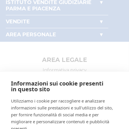
ISTITUTO VENDITE GIUDIZIARIE
Categoria lotto
MACCHINARI, UTENSILI,
PARMA E PIACENZA
MATERIE PRIME
Accesso autorità giudiziaria
Indirizzo
FUORI SEDE
VENDITE
Perché comprare all'asta
Città
Noceto
Immobili
Partecipare alle aste
AREA PERSONALE
Beni mobili
Provincia
Parma
Il mio profilo
Aziende
I miei preferiti
Regione
Emilia-Romagna
Altro
Nazione
Italia
AREA LEGALE
Descrizione IT
(Lotto n.9) - Isola per
Informativa privacy
preparazione pizza, rivestita
Trattamento dati personali
esternamente in laminato,
Informazioni sui cookie presenti
con piano in similmarmo e
Regolamento di partecipazione alle vendite
in questo sito
mobili refrigerati
telematiche
BENI
Utilizziamo i cookie per raccogliere e analizzare
Informativa cookie
informazioni sulle prestazioni e sull'utilizzo del sito,
3024256
ID bene
Requisiti tecnici
per fornire funzionalità di social media e per
Manuale operativo
3024256
Primo
migliorare e personalizzare contenuti e pubblicità
identificativo
MACCHINARI, UTENSILI,
presenti.