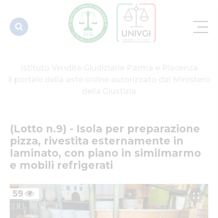
esternamente
in laminat...
Istituto Vendite Giudiziarie Parma e Piacenza
Il portale della aste online autorizzato dal Ministero
della Giustizia
(Lotto n.9) - Isola per preparazione 
pizza, rivestita esternamente in 
laminato, con piano in similmarmo 
e mobili refrigerati
59