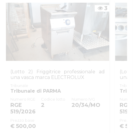
inserzione
3
ID procedura
991726
Tipo procedura
giudiziaria
ID procedura
991726
giudiziaria
ID registro
PROCEDURE_CONCORSUALI
ID rito
PU03
ID tribunale
0340270095
(Lotto 2) Friggitrice professionale ad
(Lott
una vasca marca ELECTROLUX
una 
Tribunale
Tribunale di PARMA
Tribunale
Tribun
Registro
PROCEDURE CONCORSUALI
Tribunale di PARMA
Trib
Numero RGE
Codice lotto
Numero IVG
Numer
Rito
RICORSO PER AMMISSIONE
RGE
2
20/34/MO
RGE
CONCORDATO PREVENTIVO
519/2026
519/
Numero
151
Prezzo base
Prezzo
procedura
€ 500,00
€ 50
Anno procedura
2025