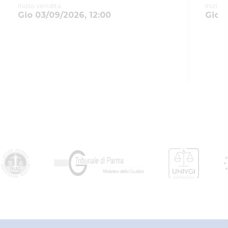
Inizio vendita
Inizio 
Gio 03/09/2026, 12:00
SOGGETTI
Gio 0
5218330
Istituto Vendite
Giudiziarie
MNTRRT85L16G337K
Di parma
Istituto vendite giudiziarie
isvegi@ivgparma.it
true
true
ID lotto
2340179
Primo
2340179
identificativo
lotto
Codice lotto
9
Genere lotto
MOBILI