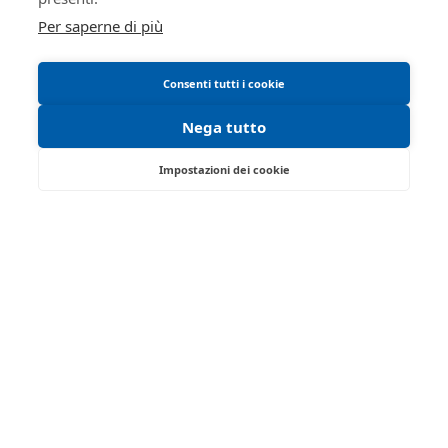
bene
MATERIE PRIME
Per saperne di più
Tipologia
ATTREZZATURE ED UTENSILI
Categoria
FUORI SEDE
Consenti tutti i cookie
Indirizzo
43015
Nega tutto
CAP
Noceto
Città
Parma
Impostazioni dei cookie
Strada Traversante San Leonardo, 13/A -
Provincia
Emilia-Romagna
Parma 43122 - PR
Regione
Italia
Tel:
0521/776662
| Fax:
Nazione
Partita IVA:
01749280341
FUORI SEDE
Indirizzo visione
Email:
isvegi@ivgparma.it
43015
bene
Noceto
Iscrizione gestori vendita telematica - Ministero della
CAP visione
Giustizia - P.D.G. 09/08/2017
bene
Parma
Abilitazione pubblicazione avvisi - Ministero della
Città visione
Giustizia - P.D.G. 11/07/2017
Emilia-Romagna
bene
Italia
Provincia visione
FUORI SEDE