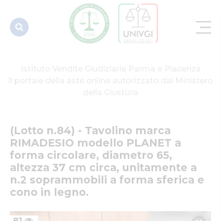
PLANET a
forma
circolare,
dia...
Istituto Vendite Giudiziarie Parma e Piacenza
Il portale della aste online autorizzato dal Ministero
della Giustizia
(Lotto n.84) - Tavolino marca 
RIMADESIO modello PLANET a 
forma circolare, diametro 65, 
altezza 37 cm circa, unitamente a 
n.2 soprammobili a forma sferica e 
cono in legno.