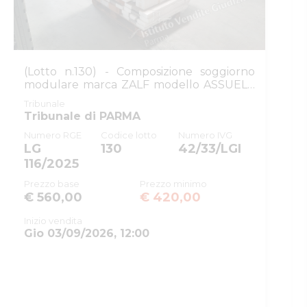
ID registro
PROCEDURE_CONCORSUALI
ID rito
LG
ID tribunale
0340270095
(Lotto n.130) - Composizione soggiorno
modulare marca ZALF modello ASSUELE
Tribunale
Tribunale di PARMA
(s...
Tribunale
Registro
PROCEDURE CONCORSUALI
Tribunale di PARMA
Numero RGE
Codice lotto
Numero IVG
Rito
LIQUIDAZIONE GIUDIZIALE
LG
130
42/33/LGI
(CCI)
116/2025
Numero
116
Prezzo base
Prezzo minimo
procedura
€ 560,00
€ 420,00
Anno procedura
2025
Inizio vendita
Gio 03/09/2026, 12:00
SOGGETTI
5368130
Istituto Vendite
Giudiziarie
MNTRRT85L16G337K
Di parma