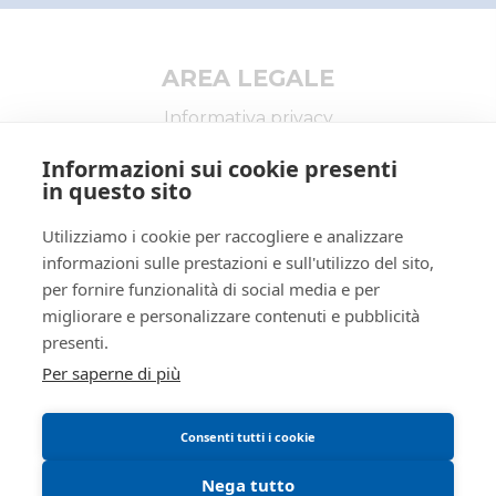
Il mio profilo
Aziende
I miei preferiti
Regione
Emilia-Romagna
Altro
Nazione
Italia
AREA LEGALE
Descrizione IT
(Lotto n.84) - Tavolino
Informativa privacy
marca RIMADESIO modello
Trattamento dati personali
PLANET a forma circolare,
Informazioni sui cookie presenti
diametro 65, altezza 37 cm
Regolamento di partecipazione alle vendite
in questo sito
circa, unitamente a n.2
telematiche
soprammobili a forma
sferica e cono in legno.
Utilizziamo i cookie per raccogliere e analizzare
Informativa cookie
informazioni sulle prestazioni e sull'utilizzo del sito,
BENI
Requisiti tecnici
per fornire funzionalità di social media e per
Manuale operativo
3099853
ID bene
migliorare e personalizzare contenuti e pubblicità
presenti.
3099853
Primo
identificativo
Per saperne di più
ARREDAMENTO ED
bene
ELETTRODOMESTICI
Tipologia
MOBILI DA CASA E VARIE
Consenti tutti i cookie
Categoria
FUORI SEDE
Nega tutto
Indirizzo