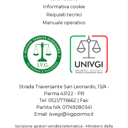
BENI
Informativa cookie
3137259
ID bene
Requisiti tecnici
Manuale operativo
3137259
Primo
identificativo
ARREDAMENTO ED
bene
ELETTRODOMESTICI
Tipologia
MOBILI DA CASA E VARIE
Categoria
FUORI SEDE
Indirizzo
43126
CAP
Parma
Città
Parma
Strada Traversante San Leonardo, 13/A -
Provincia
Emilia-Romagna
Parma 43122 - PR
Regione
Italia
Tel:
0521/776662
| Fax:
Nazione
Partita IVA:
01749280341
FUORI SEDE
Indirizzo visione
Email:
isvegi@ivgparma.it
43126
bene
Parma
Iscrizione gestori vendita telematica - Ministero della
CAP visione