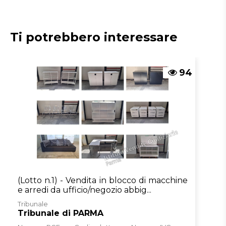
Message ID
4e19deeb-5f1b-11f1-9859-
0a586441166e
ID inserzione
4573331
Ti potrebbero interessare
PVP
Tipologia
giudiziaria
inserzione
94
ID procedura
1001588
Tipo procedura
giudiziaria
ID procedura
1001588
giudiziaria
ID registro
PROCEDURE_CONCORSUALI
ID rito
LG
ID tribunale
0340270095
(Lotto n.1) - Vendita in blocco di macchine
e arredi da ufficio/negozio abbig...
Tribunale
Tribunale di PARMA
Tribunale
Registro
PROCEDURE CONCORSUALI
Tribunale di PARMA