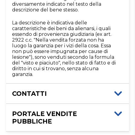
diversamente indicato nel testo della
descrizione del bene stesso.
La descrizione è indicativa delle
caratteristiche dei beni da alienarsi, i quali
essendo di provenienza giudiziaria (ex art.
2922 c.c. "Nella vendita forzata non ha
luogo la garanzia per i vizi della cosa. Essa
non può essere impugnata per cause di
lesione"), sono venduti secondo la formula
del "visto e piaciuto", nello stato di fatto e di
diritto in cui si trovano, senza alcuna
garanzia.
CONTATTI
Istituto Vendite Giudiziarie Parma e
Piacenza
PORTALE VENDITE
Numeri di telefono
:
0521/776662
PUBBLICHE
Email/PEC
:
isvegi@ivgparma.it