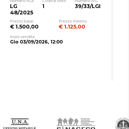
Numero RGE
Codice lotto
Numero IVG
Rito
LIQUIDAZIONE GIUDIZIALE
LG
1
39/33/LGI
(CCI)
48/2025
Numero
116
Prezzo base
Prezzo minimo
procedura
€ 1.500,00
€ 1.125,00
Anno procedura
2025
Inizio vendita
Gio 03/09/2026, 12:00
SOGGETTI
5445685
Istituto Vendite
Giudiziarie
MNTRRT85L16G337K
Di parma
Istituto vendite giudiziarie
isvegi@ivgparma.it
true
true
ID lotto
2433199
Primo
2433199