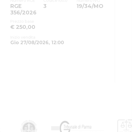
Credenza in legno color noce, misure: Mt.
1,15 X 0,52 X 0,97 circa
Tribunale
Tribunale di PARMA
Numero RGE
Codice lotto
Numero IVG
RGE
3
19/34/MO
356/2026
Prezzo base
€ 250,00
Inizio vendita
Gio 27/08/2026, 12:00