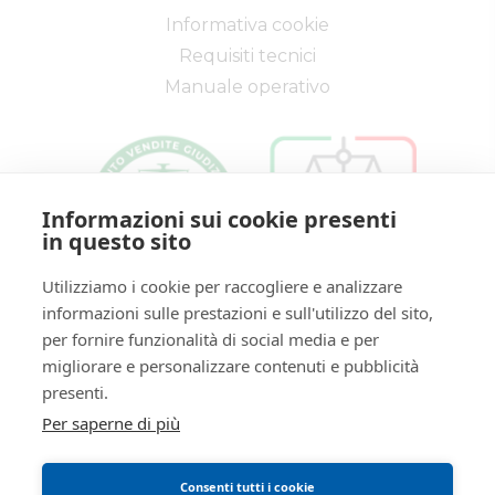
VENDITE
Perché comprare all'asta
Immobili
Partecipare alle aste
AREA PERSONALE
Beni mobili
Il mio profilo
Aziende
I miei preferiti
Altro
AREA LEGALE
Informativa privacy
Informazioni sui cookie presenti
Trattamento dati personali
in questo sito
Regolamento di partecipazione alle vendite
Utilizziamo i cookie per raccogliere e analizzare
telematiche
informazioni sulle prestazioni e sull'utilizzo del sito,
Informativa cookie
per fornire funzionalità di social media e per
Requisiti tecnici
migliorare e personalizzare contenuti e pubblicità
Manuale operativo
presenti.
Per saperne di più
Consenti tutti i cookie