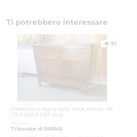
caratteristiche dei beni da alienarsi, i quali
essendo di provenienza giudiziaria (ex art.
2922 c.c. "Nella vendita forzata non ha
luogo la garanzia per i vizi della cosa. Essa
non può essere impugnata per cause di
lesione"), sono venduti secondo la formula
del "visto e piaciuto", nello stato di fatto e di
diritto in cui si trovano, senza alcuna
garanzia.
CONTATTI
Istituto Vendite Giudiziarie Parma e
Piacenza
Numeri di telefono
:
0521/776662
Email/PEC
:
isvegi@ivgparma.it
Ti potrebbero interessare
Custode
DI PARMA E PIACENZA ISTITUTO VENDITE
GIUDIZIARIE
91
Email/PEC
:
isvegi@ivgparma.it