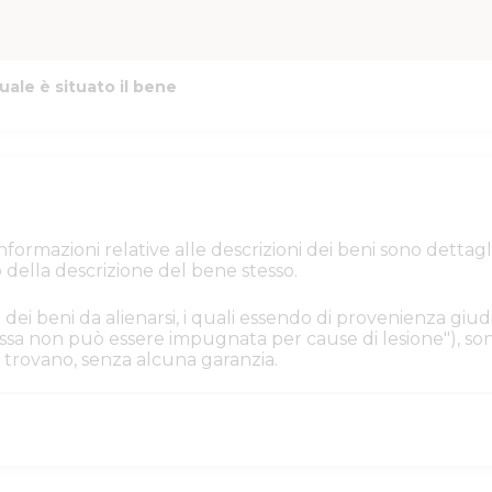
uale è situato il bene
e informazioni relative alle descrizioni dei beni sono de
 della descrizione del bene stesso.
 dei beni da alienarsi, i quali essendo di provenienza giudi
. Essa non può essere impugnata per cause di lesione"), s
i si trovano, senza alcuna garanzia.
iacenza