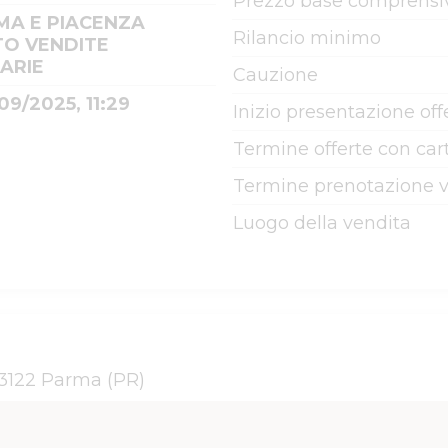
Prezzo base comprensiv
MA E PIACENZA
Rilancio minimo
TO VENDITE
IARIE
Cauzione
09/2025, 11:29
Inizio presentazione off
Termine offerte con cart
Termine prenotazione v
Luogo della vendita
43122 Parma (PR)