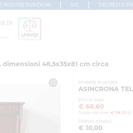
E NOSTRE FUNZIONI
IVG
DECRETI E P
o, dimensioni 48,5x35x81 cm circa
Modalità di vendita
ASINCRONA TE
Prezzo base
€ 68,60
Totale con oneri:
€ 78,13
Rilancio minimo
€ 10,00