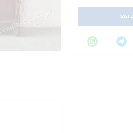
VAI 
i