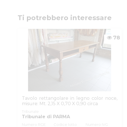
Numeri di telefono
:
0521/776662
Email/PEC
:
isvegi@ivgparma.it
Custode
Ti potrebbero interessare
DI PARMA E PIACENZA ISTITUTO VENDITE GIUDI
Email/PEC
:
isvegi@ivgparma.it
78
Tavolo rettangolare in legno color noce,
misure: Mt. 2,15 X 0,70 X 0,90 circa
Tribunale
Tribunale di PARMA
Numero RGE
Codice lotto
Numero IVG