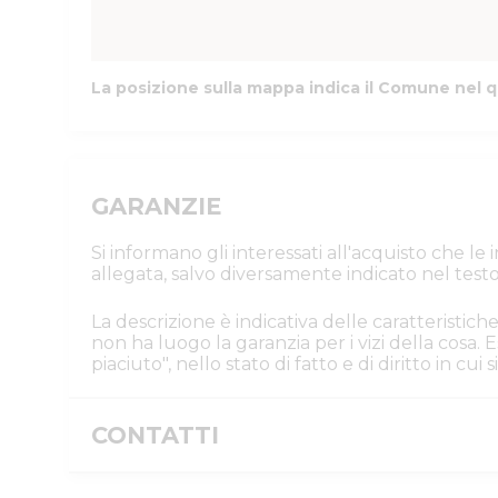
La posizione sulla mappa indica il Comune nel q
GARANZIE
Si informano gli interessati all'acquisto che l
allegata, salvo diversamente indicato nel testo
La descrizione è indicativa delle caratteristiche
non ha luogo la garanzia per i vizi della cosa
piaciuto", nello stato di fatto e di diritto in cu
CONTATTI
Istituto Vendite Giudiziarie Parma e P