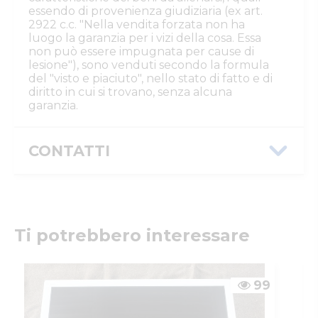
essendo di provenienza giudiziaria (ex art.
2922 c.c. "Nella vendita forzata non ha
luogo la garanzia per i vizi della cosa. Essa
non può essere impugnata per cause di
lesione"), sono venduti secondo la formula
del "visto e piaciuto", nello stato di fatto e di
diritto in cui si trovano, senza alcuna
garanzia.
CONTATTI
Istituto Vendite Giudiziarie Parma e
Piacenza
Numeri di telefono
:
0521/776662
Email/PEC
:
isvegi@ivgparma.it
Ti potrebbero interessare
Custode
DI PARMA E PIACENZA ISTITUTO VENDITE
GIUDIZIARIE
99
Email/PEC
:
isvegi@ivgparma.it