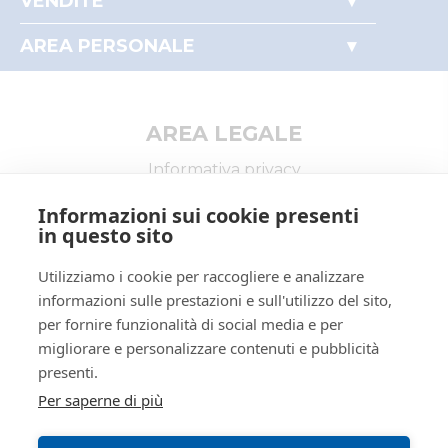
VENDITE
Perché comprare all'asta
Immobili
Partecipare alle aste
AREA PERSONALE
Beni mobili
Il mio profilo
Aziende
I miei preferiti
Altro
AREA LEGALE
Informativa privacy
Trattamento dati personali
Informazioni sui cookie presenti
Regolamento di partecipazione alle vendite
in questo sito
telematiche
Utilizziamo i cookie per raccogliere e analizzare
Informativa cookie
informazioni sulle prestazioni e sull'utilizzo del sito,
Requisiti tecnici
per fornire funzionalità di social media e per
Manuale operativo
migliorare e personalizzare contenuti e pubblicità
presenti.
Per saperne di più