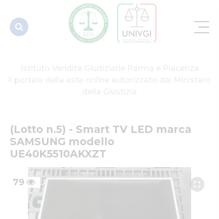
UE40K5510AKXZT
Istituto Vendite Giudiziarie Parma e Piacenza
Il portale della aste online autorizzato dal Ministero
della Giustizia
(Lotto n.5) - Smart TV LED marca 
SAMSUNG modello 
UE40K5510AKXZT
79