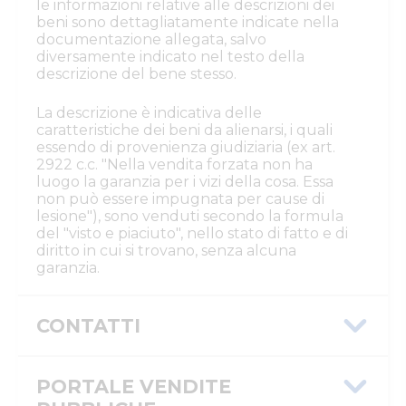
le informazioni relative alle descrizioni dei
beni sono dettagliatamente indicate nella
documentazione allegata, salvo
diversamente indicato nel testo della
descrizione del bene stesso.
La descrizione è indicativa delle
caratteristiche dei beni da alienarsi, i quali
essendo di provenienza giudiziaria (ex art.
2922 c.c. "Nella vendita forzata non ha
luogo la garanzia per i vizi della cosa. Essa
non può essere impugnata per cause di
lesione"), sono venduti secondo la formula
del "visto e piaciuto", nello stato di fatto e di
diritto in cui si trovano, senza alcuna
garanzia.
CONTATTI
Istituto Vendite Giudiziarie Parma e
Piacenza
PORTALE VENDITE
Numeri di telefono
:
0521/776662