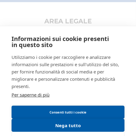
Il mio profilo
Aziende
Registro
PROCEDURE CONCORSUALI
I miei preferiti
Altro
Rito
LIQUIDAZIONE GIUDIZIALE
AREA LEGALE
(CCI)
Informativa privacy
Numero
66
Informazioni sui cookie presenti
procedura
Trattamento dati personali
in questo sito
Anno procedura
2024
Regolamento di partecipazione alle vendite
Utilizziamo i cookie per raccogliere e analizzare
telematiche
SOGGETTI
informazioni sulle prestazioni e sull'utilizzo del sito,
Informativa cookie
5037425
Istituto Vendite
per fornire funzionalità di social media e per
Requisiti tecnici
Giudiziarie
migliorare e personalizzare contenuti e pubblicità
MNTRRT85L16G337K
Manuale operativo
presenti.
Di parma
Per saperne di più
Istituto vendite giudiziarie
isvegi@ivgparma.it
Consenti tutti i cookie
true
Nega tutto
true