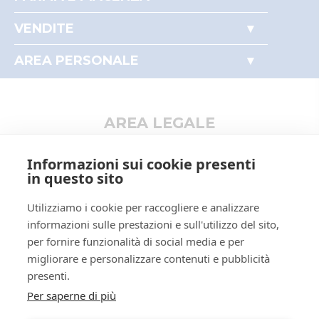
Accesso autorità giudiziaria
VENDITE
Perché comprare all'asta
Immobili
Partecipare alle aste
AREA PERSONALE
Beni mobili
Il mio profilo
Aziende
I miei preferiti
Altro
AREA LEGALE
Informativa privacy
Informazioni sui cookie presenti
Trattamento dati personali
in questo sito
Regolamento di partecipazione alle vendite
Utilizziamo i cookie per raccogliere e analizzare
telematiche
informazioni sulle prestazioni e sull'utilizzo del sito,
Informativa cookie
per fornire funzionalità di social media e per
Requisiti tecnici
migliorare e personalizzare contenuti e pubblicità
Manuale operativo
presenti.
Per saperne di più