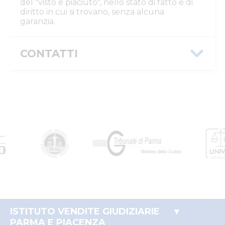
del "visto e piaciuto", nello stato di fatto e di
diritto in cui si trovano, senza alcuna
garanzia.
CONTATTI
Istituto Vendite Giudiziarie Parma e
Piacenza
Numeri di telefono
:
0521/776662
Email/PEC
:
isvegi@ivgparma.it
Custode
DI PARMA E PIACENZA ISTITUTO VENDITE
GIUDIZIARIE
Email/PEC
:
isvegi@ivgparma.it
ISTITUTO VENDITE GIUDIZIARIE
PARMA E PIACENZA