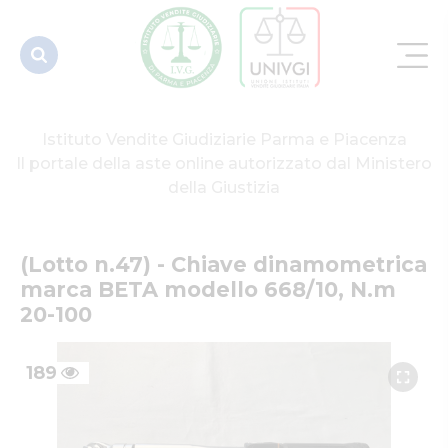
668/10, N.m
20-100
Istituto Vendite Giudiziarie Parma e Piacenza
Il portale della aste online autorizzato dal Ministero
della Giustizia
(Lotto n.47) - Chiave dinamometrica 
marca BETA modello 668/10, N.m 
20-100
189