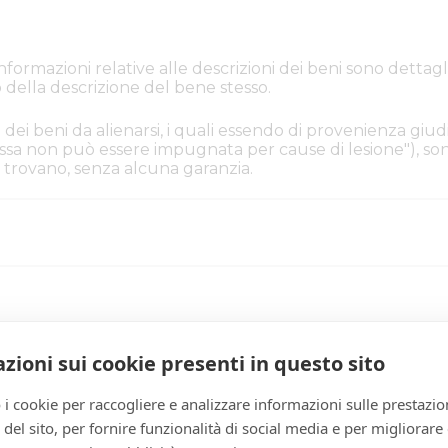
e informazioni relative alle descrizioni dei beni sono de
 della descrizione del bene stesso.
 dei beni da alienarsi, i quali essendo di provenienza giudi
. Essa non può essere impugnata per cause di lesione"), s
i si trovano, senza alcuna garanzia.
iacenza
33a41439-3a33-11f1-b
zioni sui cookie presenti in questo sito
4535364
 i cookie per raccogliere e analizzare informazioni sulle prestazio
giudiziaria
zo del sito, per fornire funzionalità di social media e per migliorare