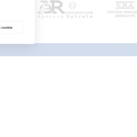
i cookie
SUALI
AREA PERSONALE
Il mio profilo
I miei preferiti
UALI
ALE (CCI)
AREA LEGALE