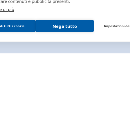
are contenuti e pubblicità presenti.
1001588
e di più
giudiziaria
1001588
Nega tutto
i tutti i cookie
Impostazioni de
PROCEDURE_CONCOR
LG
0340270095
PARMA E
VENDITE
Immobili
Tribunale di PARMA
Beni mobili
PROCEDURE CONCORS
Aziende
Altro
LIQUIDAZIONE GIUDIZI
116
2025