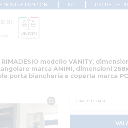
E NOSTRE FUNZIONI
IVG
DECRETI E P
ca RIMADESIO modello VANITY, dimension
angolare marca AMINI, dimensioni 268x9
ole porta biancheria e coperta marca P
Gara terminata
VAI 