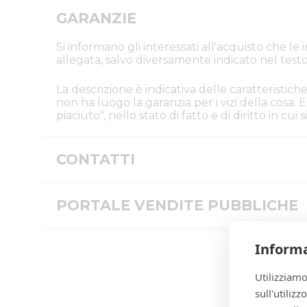
GARANZIE
Si informano gli interessati all'acquisto che l
allegata, salvo diversamente indicato nel testo
La descrizione è indicativa delle caratteristiche
non ha luogo la garanzia per i vizi della cosa
piaciuto", nello stato di fatto e di diritto in cu
CONTATTI
Istituto Vendite Giudiziarie Parma e P
Numeri di telefono
PORTALE VENDITE PUBBLICHE
:
0521/776662
Email/PEC
:
isvegi@ivgparma.it
Message ID
Informa
ID inserzione PVP
Utilizziamo
Tipologia inserzione
sull'utiliz