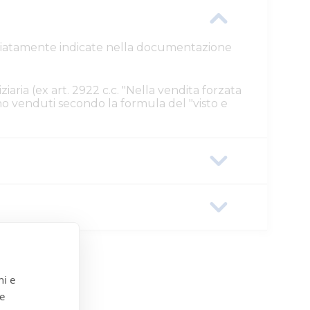
ttagliatamente indicate nella documentazione
ziaria (ex art. 2922 c.c. "Nella vendita forzata
ono venduti secondo la formula del "visto e
63f-0a586442160d
ni e
 e