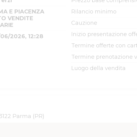
erzi
Prezzo base comprensiv
MA E PIACENZA
Rilancio minimo
TO VENDITE
Cauzione
IARIE
Inizio presentazione off
/06/2026, 12:28
Termine offerte con cart
Termine prenotazione v
Luogo della vendita
43122 Parma (PR)