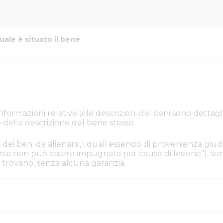
uale è situato il bene
e informazioni relative alle descrizioni dei beni sono de
 della descrizione del bene stesso.
 dei beni da alienarsi, i quali essendo di provenienza giudi
. Essa non può essere impugnata per cause di lesione"), s
i si trovano, senza alcuna garanzia.
iacenza