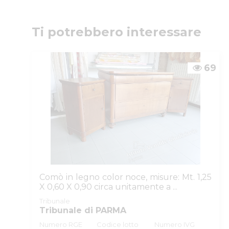
Numeri di telefono
:
0521/776662
Email/PEC
:
isvegi@ivgparma.it
Custode
Ti potrebbero interessare
DI PARMA E PIACENZA ISTITUTO VENDITE GIUDI
Email/PEC
:
isvegi@ivgparma.it
69
Comò in legno color noce, misure: Mt. 1,25
X 0,60 X 0,90 circa unitamente a ...
Tribunale
Tribunale di PARMA
Numero RGE
Codice lotto
Numero IVG