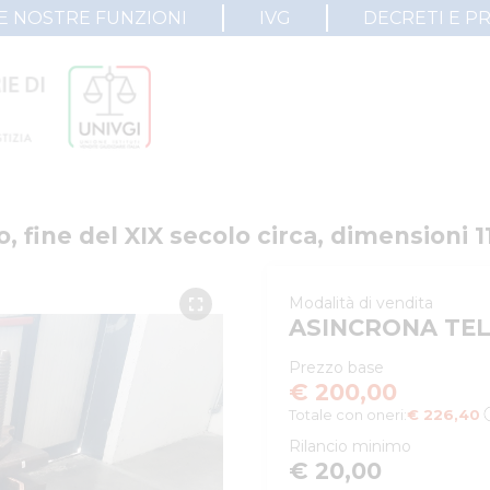
E NOSTRE FUNZIONI
IVG
DECRETI E P
no, fine del XIX secolo circa, dimensioni 
Modalità di vendita
ASINCRONA TE
Prezzo base
€ 200,00
Totale con oneri:
€ 226,40
Rilancio minimo
€ 20,00