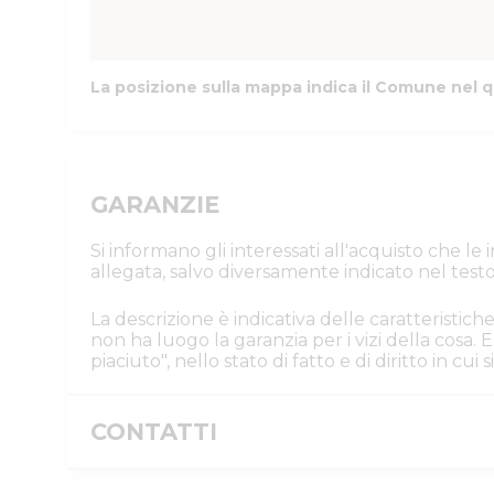
La posizione sulla mappa indica il Comune nel q
GARANZIE
Si informano gli interessati all'acquisto che l
allegata, salvo diversamente indicato nel testo
La descrizione è indicativa delle caratteristiche
non ha luogo la garanzia per i vizi della cosa
piaciuto", nello stato di fatto e di diritto in cu
CONTATTI
Istituto Vendite Giudiziarie Parma e P