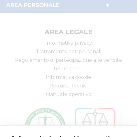
Immobili
Partecipare alle aste
AREA PERSONALE
Beni mobili
Il mio profilo
Aziende
I miei preferiti
Altro
AREA LEGALE
Informativa privacy
Trattamento dati personali
Regolamento di partecipazione alle vendite
telematiche
Informativa cookie
Requisiti tecnici
Manuale operativo