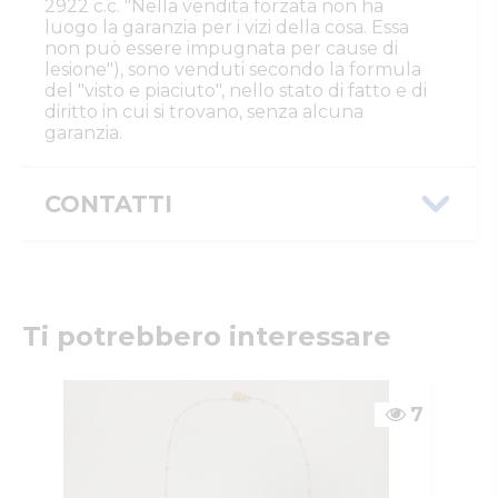
2922 c.c. "Nella vendita forzata non ha
luogo la garanzia per i vizi della cosa. Essa
non può essere impugnata per cause di
lesione"), sono venduti secondo la formula
del "visto e piaciuto", nello stato di fatto e di
diritto in cui si trovano, senza alcuna
garanzia.
CONTATTI
Istituto Vendite Giudiziarie Parma e
Piacenza
Numeri di telefono
:
0521/776662
Email/PEC
:
isvegi@ivgparma.it
Ti potrebbero interessare
Custode
DI PARMA E PIACENZA ISTITUTO VENDITE
GIUDIZIARIE
7
Email/PEC
:
isvegi@ivgparma.it