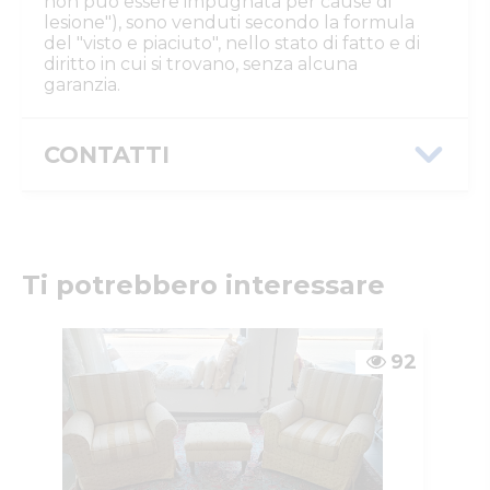
non può essere impugnata per cause di
lesione"), sono venduti secondo la formula
del "visto e piaciuto", nello stato di fatto e di
diritto in cui si trovano, senza alcuna
garanzia.
CONTATTI
Istituto Vendite Giudiziarie Parma e
Piacenza
Numeri di telefono
:
0521/776662
Email/PEC
:
isvegi@ivgparma.it
Ti potrebbero interessare
Custode
DI PARMA E PIACENZA ISTITUTO VENDITE
GIUDIZIARIE
92
Email/PEC
:
isvegi@ivgparma.it