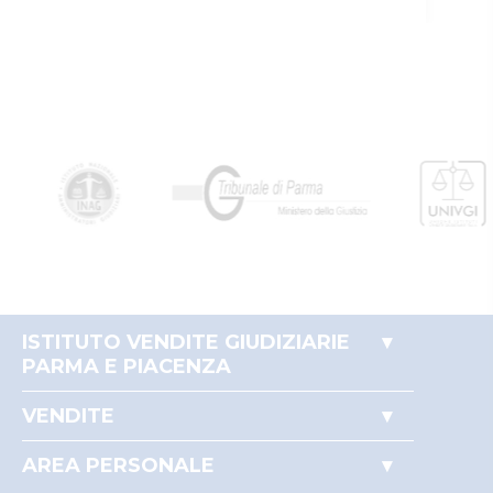
ISTITUTO VENDITE GIUDIZIARIE
PARMA E PIACENZA
Accesso autorità giudiziaria
VENDITE
Perché comprare all'asta
Immobili
Partecipare alle aste
AREA PERSONALE
Beni mobili
Il mio profilo