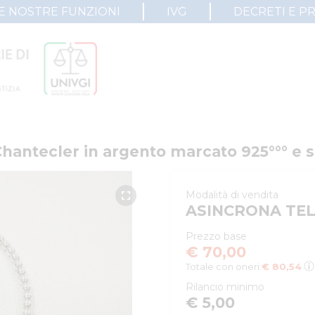
E NOSTRE FUNZIONI
IVG
DECRETI E P
 Chantecler in argento marcato 925°°° e
Modalità di vendita
ASINCRONA TE
Prezzo base
€ 70,00
Totale con oneri:
€ 80,54
Rilancio minimo
€ 5,00