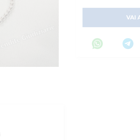
VAI 
i