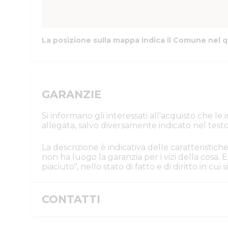
La posizione sulla mappa indica il Comune nel q
GARANZIE
Si informano gli interessati all'acquisto che l
allegata, salvo diversamente indicato nel testo
La descrizione è indicativa delle caratteristiche
non ha luogo la garanzia per i vizi della cosa
piaciuto", nello stato di fatto e di diritto in cu
CONTATTI
Istituto Vendite Giudiziarie Parma e P