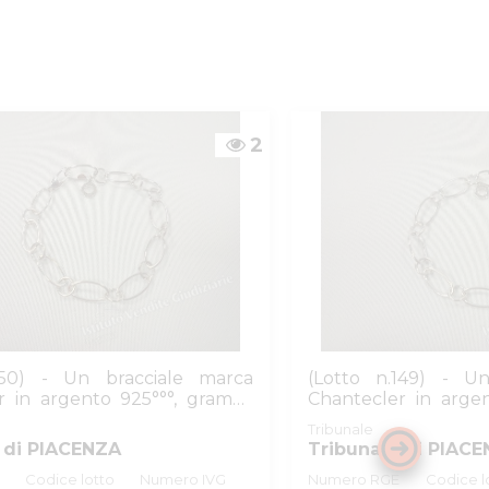
2
150) - Un bracciale marca
(Lotto n.149) - U
r in argento 925°°°, grammi
Chantecler in arge
7,20
Tribunale
 di PIACENZA
Tribunale di PIAC
Codice lotto
Numero IVG
Numero RGE
Codice l