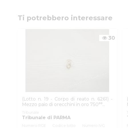
Numeri di telefono
:
0521/776662
Email/PEC
:
isvegi@ivgparma.it
Custode
Ti potrebbero interessare
DI PARMA ISTITUTO VENDITE GIUDIZIARIE
Email/PEC
:
isvegi@ivgparma.it
30
(Lotto n. 19 - Corpo di reato n. 6261) -
Mezzo paio di orecchini in oro 750°°...
Tribunale
Tribunale di PARMA
Numero RGE
Codice lotto
Numero IVG