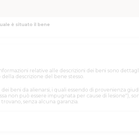
uale è situato il bene
e informazioni relative alle descrizioni dei beni sono de
 della descrizione del bene stesso.
 dei beni da alienarsi, i quali essendo di provenienza giudi
. Essa non può essere impugnata per cause di lesione"), s
i si trovano, senza alcuna garanzia.
iacenza