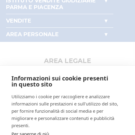
ISTITUTO VENDITE GIUDIZIARIE
ID registro
PROCEDURE_CONCORSUALI
PARMA E PIACENZA
ID rito
LG
Accesso autorità giudiziaria
VENDITE
Perché comprare all'asta
ID tribunale
0340270095
Immobili
Partecipare alle aste
AREA PERSONALE
Tribunale
Tribunale di PARMA
Beni mobili
Il mio profilo
Aziende
Registro
PROCEDURE CONCORSUALI
I miei preferiti
Altro
Rito
LIQUIDAZIONE GIUDIZIALE
AREA LEGALE
(CCI)
Informativa privacy
Numero
29
Informazioni sui cookie presenti
procedura
Trattamento dati personali
in questo sito
Anno procedura
2023
Regolamento di partecipazione alle vendite
Utilizziamo i cookie per raccogliere e analizzare
telematiche
SOGGETTI
informazioni sulle prestazioni e sull'utilizzo del sito,
Informativa cookie
5233101
Istituto Vendite
per fornire funzionalità di social media e per
Requisiti tecnici
Giudiziarie
migliorare e personalizzare contenuti e pubblicità
MNTRRT85L16G337K
Manuale operativo
presenti.
Di parma
Per saperne di più