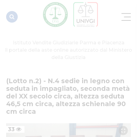
seconda
metà del
X...
Istituto Vendite Giudiziarie Parma e Piacenza
Il portale della aste online autorizzato dal Ministero
della Giustizia
(Lotto n.2) - N.4 sedie in legno con 
seduta in impagliato, seconda metà 
del XX secolo circa, altezza seduta 
46,5 cm circa, altezza schienale 90 
cm circa
33