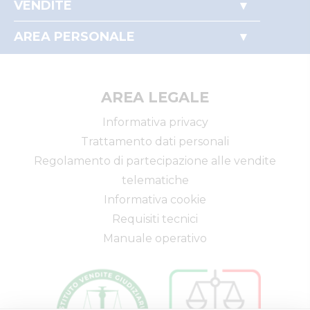
VENDITE
Perché comprare all'asta
Immobili
Partecipare alle aste
AREA PERSONALE
Beni mobili
Il mio profilo
Aziende
I miei preferiti
Altro
AREA LEGALE
Informativa privacy
Trattamento dati personali
Regolamento di partecipazione alle vendite
telematiche
Informativa cookie
Requisiti tecnici
Manuale operativo