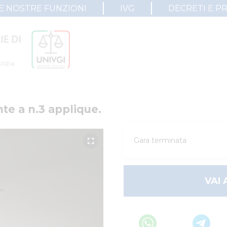
E NOSTRE FUNZIONI
IVG
DECRETI E P
te a n.3 applique.
Gara terminata
VAI 