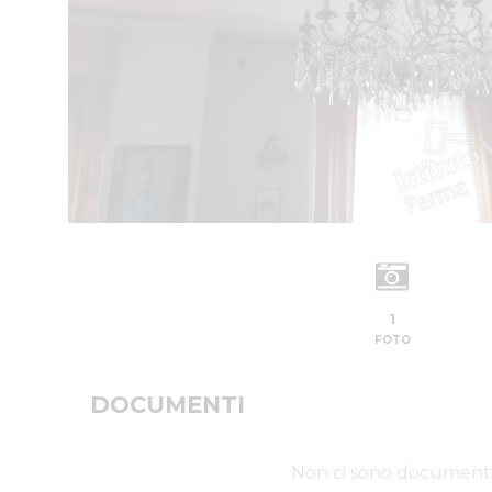
1
FOTO
DOCUMENTI
Non ci sono document