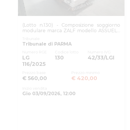
ID tribunale
Tribunale
(Lotto n.130) - Composizione soggiorno
Registro
modulare marca ZALF modello ASSUELE
(s...
Tribunale
Rito
Tribunale di PARMA
Numero procedura
Numero RGE
Codice lotto
Numero IVG
LG
130
42/33/LGI
Anno procedura
116/2025
SOGGETTI
Prezzo base
Prezzo minimo
€ 560,00
€ 420,00
Istituto Vendite Giudiziarie
Inizio vendita
Gio 03/09/2026, 12:00