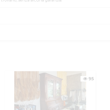
i si trovano, senza alcuna garanzia.
iacenza
425cbb83-13c3-11f1-8
4499285
giudiziaria
996711
95
giudiziaria
996711
PROCEDURE_CONCOR
LC