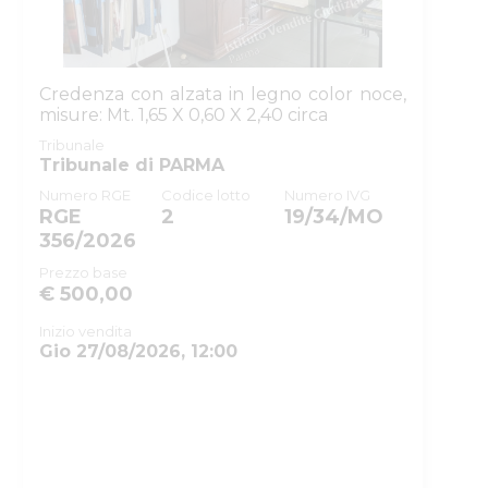
0340270095
Tribunale di PARMA
Credenza con alzata in legno color noce,
PROCEDURE CONCORS
misure: Mt. 1,65 X 0,60 X 2,40 circa
Tribunale
LIQUIDAZIONE CONTRO
Tribunale di PARMA
1
Numero RGE
Codice lotto
Numero IVG
RGE
2
19/34/MO
2025
356/2026
Prezzo base
€ 500,00
5283629
Inizio vendita
MNTRRT85L16G337K
Gio 27/08/2026, 12:00
Di parma
Istituto vendite giudiz
isvegi@ivgparma.it