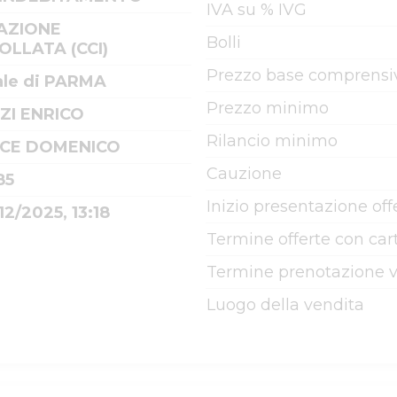
IVA su % IVG
AZIONE
Bolli
LLATA (CCI)
Prezzo base comprensiv
ale di PARMA
Prezzo minimo
ZI ENRICO
Rilancio minimo
CE DOMENICO
Cauzione
85
Inizio presentazione off
12/2025, 13:18
Termine offerte con cart
Termine prenotazione v
Luogo della vendita