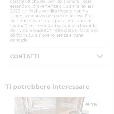
caratteristiche dei beni da alienarsi, i quali
essendo di provenienza giudiziaria (ex art.
2922 c.c. "Nella vendita forzata non ha
luogo la garanzia per i vizi della cosa. Essa
non può essere impugnata per cause di
lesione"), sono venduti secondo la formula
del "visto e piaciuto", nello stato di fatto e di
diritto in cui si trovano, senza alcuna
garanzia.
CONTATTI
Istituto Vendite Giudiziarie Parma e
Piacenza
Numeri di telefono
:
0521/776662
Email/PEC
:
isvegi@ivgparma.it
Ti potrebbero interessare
Custode
DI PARMA ISTITUTO VENDITE GIUDIZIARIE
Email/PEC
:
isvegi@ivgparma.it
76