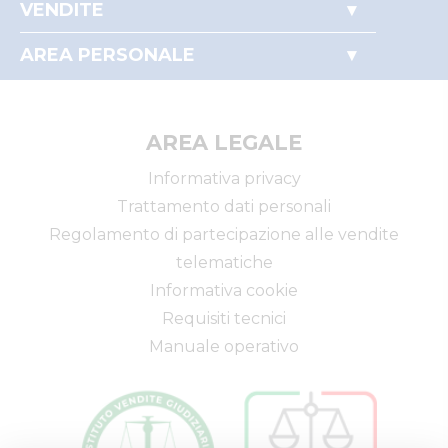
VENDITE
Perché comprare all'asta
Immobili
Partecipare alle aste
AREA PERSONALE
Beni mobili
Il mio profilo
Aziende
I miei preferiti
Altro
AREA LEGALE
Informativa privacy
Trattamento dati personali
Regolamento di partecipazione alle vendite
telematiche
Informativa cookie
Requisiti tecnici
Manuale operativo