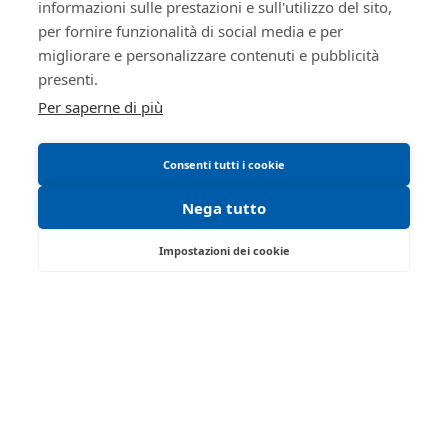
informazioni sulle prestazioni e sull'utilizzo del sito,
Informativa cookie
5364893
Istituto Vendite
per fornire funzionalità di social media e per
Requisiti tecnici
Giudiziarie
migliorare e personalizzare contenuti e pubblicità
MNTRRT85L16G337K
Manuale operativo
presenti.
Di parma
Per saperne di più
Istituto vendite giudiziarie
isvegi@ivgparma.it
Consenti tutti i cookie
true
Nega tutto
true
ID lotto
2400501
Impostazioni dei cookie
Primo
2400501
Strada Traversante San Leonardo, 13/A -
identificativo
Parma 43122 - PR
lotto
Tel:
0521/776662
| Fax:
Codice lotto
18
Partita IVA:
01749280341
Genere lotto
MOBILI
Email:
isvegi@ivgparma.it
Categoria lotto
MACCHINARI, UTENSILI,
Iscrizione gestori vendita telematica - Ministero della
MATERIE PRIME