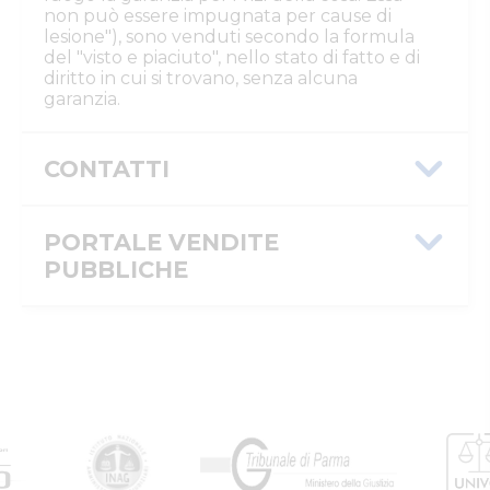
non può essere impugnata per cause di
lesione"), sono venduti secondo la formula
del "visto e piaciuto", nello stato di fatto e di
diritto in cui si trovano, senza alcuna
garanzia.
CONTATTI
Istituto Vendite Giudiziarie Parma e
Piacenza
PORTALE VENDITE
Numeri di telefono
:
0521/776662
PUBBLICHE
Email/PEC
:
isvegi@ivgparma.it
Custode
Message ID
3bf070a2-2761-11f1-b63f-
DI PARMA E PIACENZA ISTITUTO VENDITE
0a586442160d
GIUDIZIARIE
Email/PEC
:
isvegi@ivgparma.it
ID inserzione
4536765
PVP
Tipologia
giudiziaria
inserzione