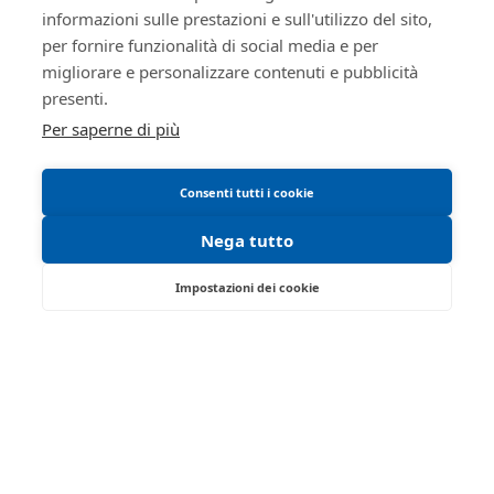
SOGGETTI
informazioni sulle prestazioni e sull'utilizzo del sito,
Informativa cookie
5125316
Istituto Vendite
per fornire funzionalità di social media e per
Requisiti tecnici
Giudiziarie
migliorare e personalizzare contenuti e pubblicità
MNTRRT85L16G337K
Manuale operativo
presenti.
Di parma
Per saperne di più
Istituto vendite giudiziarie
isvegi@ivgparma.it
Consenti tutti i cookie
true
Nega tutto
true
ID lotto
2302634
Impostazioni dei cookie
Primo
2302634
Strada Traversante San Leonardo, 13/A -
identificativo
Parma 43122 - PR
lotto
Tel:
0521/776662
| Fax:
Codice lotto
12
Partita IVA:
01749280341
Genere lotto
MOBILI
Email:
isvegi@ivgparma.it
Categoria lotto
ARREDAMENTO ED
Iscrizione gestori vendita telematica - Ministero della