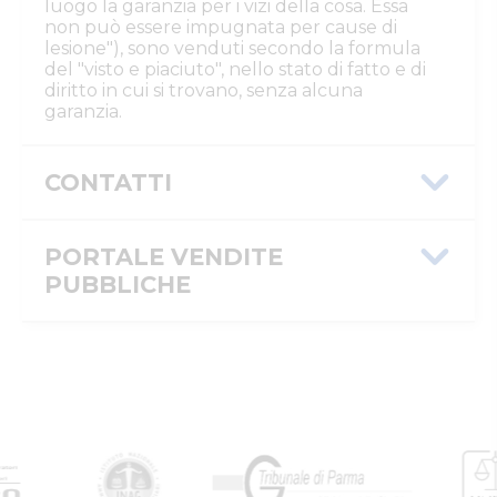
luogo la garanzia per i vizi della cosa. Essa
non può essere impugnata per cause di
lesione"), sono venduti secondo la formula
del "visto e piaciuto", nello stato di fatto e di
diritto in cui si trovano, senza alcuna
garanzia.
CONTATTI
Istituto Vendite Giudiziarie Parma e
Piacenza
PORTALE VENDITE
Numeri di telefono
:
0521/776662
PUBBLICHE
Email/PEC
:
isvegi@ivgparma.it
Custode
Message ID
ef6fa77f-92d0-11f0-9a40-
DI PARMA E PIACENZA ISTITUTO VENDITE
0a5864431765
GIUDIZIARIE
Email/PEC
:
isvegi@ivgparma.it
ID inserzione
4415549
PVP
Tipologia
giudiziaria
inserzione