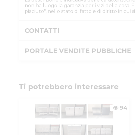
non ha luogo la garanzia per i vizi della cosa
piaciuto", nello stato di fatto e di diritto in cu
CONTATTI
Istituto Vendite Giudiziarie Parma e P
Numeri di telefono
PORTALE VENDITE PUBBLICHE
:
0521/776662
Email/PEC
:
isvegi@ivgparma.it
Message ID
ID inserzione PVP
Ti potrebbero interessare
Tipologia inserzione
ID procedura
94
Tipo procedura
ID procedura giudiziaria
ID registro