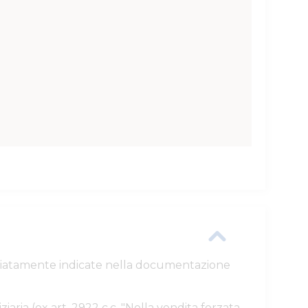
ttagliatamente indicate nella documentazione
ziaria (ex art. 2922 c.c. "Nella vendita forzata