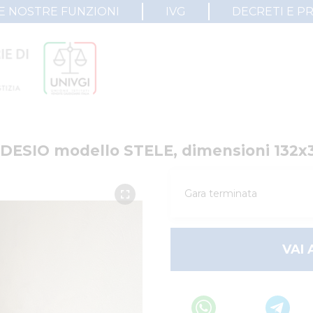
E NOSTRE FUNZIONI
IVG
DECRETI E P
MADESIO modello STELE, dimensioni 132x
Gara terminata
VAI 