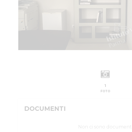
1
FOTO
DOCUMENTI
Non ci sono document