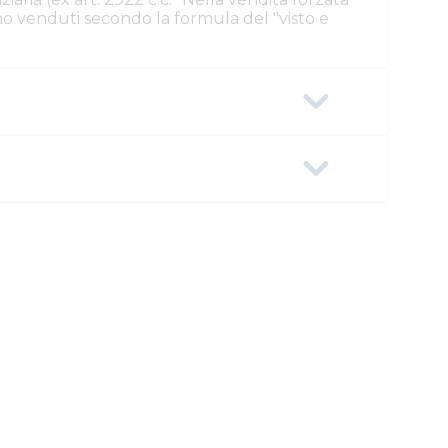
ono venduti secondo la formula del "visto e
63f-0a586442160d
SUALI