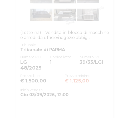
ID rito
ID tribunale
Tribunale
(Lotto n.1) - Vendita in blocco di macchine
Registro
e arredi da ufficio/negozio abbig...
Tribunale
Rito
Tribunale di PARMA
Numero procedura
Numero RGE
Codice lotto
Numero IVG
LG
1
39/33/LGI
Anno procedura
48/2025
SOGGETTI
Prezzo base
Prezzo minimo
€ 1.500,00
€ 1.125,00
Istituto Vendite Giudiziarie
Inizio vendita
Gio 03/09/2026, 12:00