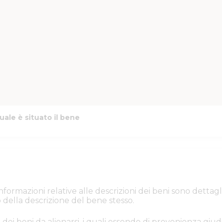
uale è situato il bene
e informazioni relative alle descrizioni dei beni sono de
 della descrizione del bene stesso.
 dei beni da alienarsi, i quali essendo di provenienza giudi