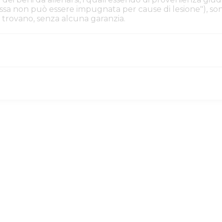
. Essa non può essere impugnata per cause di lesione"), s
i si trovano, senza alcuna garanzia.
iacenza
73ff3330-421f-11f1-b
4538860
giudiziaria
1001588
giudiziaria
1001588
PROCEDURE_CONCOR