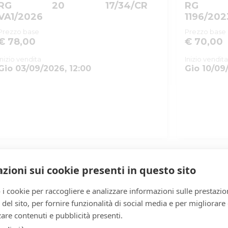
RG
20
17/34/CR
RG
VA1/2026
1196/202
Prezzo base
Prezzo base
€ 78,00
€ 70,00
Inizio vendita
Inizio vendita
Gio 03/09/2026, 12:00
Gio 10/09
zioni sui cookie presenti in questo sito
 i cookie per raccogliere e analizzare informazioni sulle prestazio
zo del sito, per fornire funzionalità di social media e per migliorare
are contenuti e pubblicità presenti.