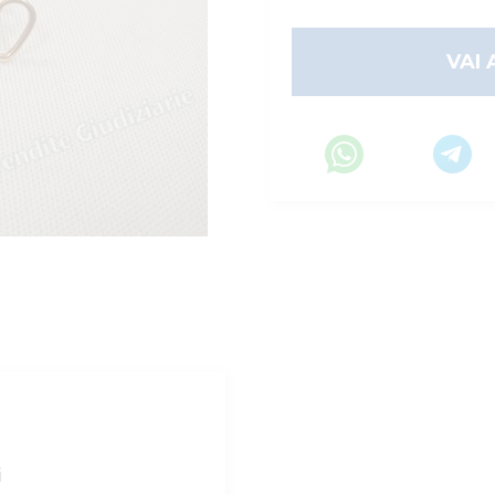
VAI 
i