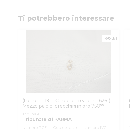
Numeri di telefono
:
0521/776662
Email/PEC
:
isvegi@ivgparma.it
Custode
Ti potrebbero interessare
DI PARMA E PIACENZA ISTITUTO VENDITE GIUDI
Email/PEC
:
isvegi@ivgparma.it
31
(Lotto n. 19 - Corpo di reato n. 6261) -
Mezzo paio di orecchini in oro 750°°...
Tribunale
Tribunale di PARMA
Numero RGE
Codice lotto
Numero IVG