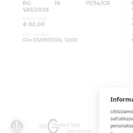
RG
19
17/34/CR
VA1/2026
Prezzo base
€ 82,00
Inizio vendita
Gio 03/09/2026, 12:00
Informa
Utilizziamo
sull'utiliz
personalizz