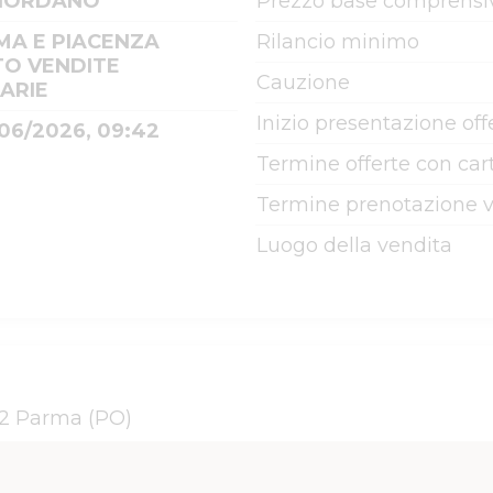
GIORDANO
Prezzo base comprensiv
MA E PIACENZA
Rilancio minimo
TO VENDITE
Cauzione
IARIE
Inizio presentazione off
/06/2026, 09:42
Termine offerte con cart
Termine prenotazione v
Luogo della vendita
122 Parma (PO)