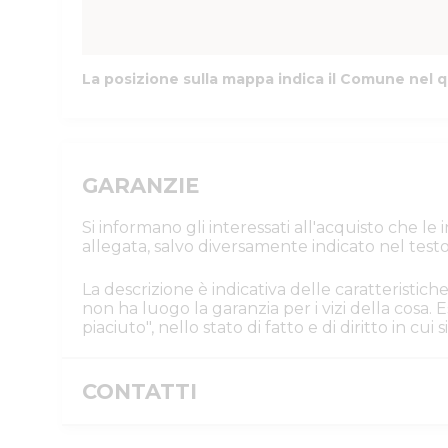
La posizione sulla mappa indica il Comune nel q
GARANZIE
Si informano gli interessati all'acquisto che l
allegata, salvo diversamente indicato nel testo
La descrizione è indicativa delle caratteristiche
non ha luogo la garanzia per i vizi della cosa
piaciuto", nello stato di fatto e di diritto in cu
CONTATTI
Istituto Vendite Giudiziarie Parma e P