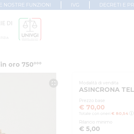
E NOSTRE FUNZIONI
IVG
DECRETI E P
 in oro 750°°°
Modalità di vendita
ASINCRONA TE
Prezzo base
€ 70,00
Totale con oneri:
€ 80,54
Rilancio minimo
€ 5,00