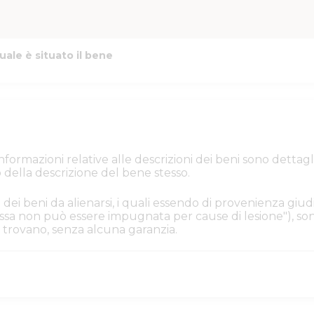
uale è situato il bene
e informazioni relative alle descrizioni dei beni sono de
 della descrizione del bene stesso.
 dei beni da alienarsi, i quali essendo di provenienza giudi
. Essa non può essere impugnata per cause di lesione"), s
i si trovano, senza alcuna garanzia.
iacenza