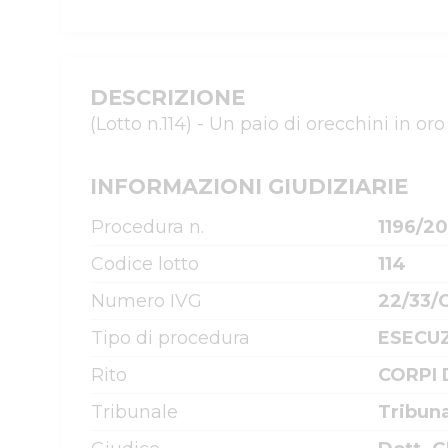
DESCRIZIONE
(Lotto n.114) - Un paio di orecchini in o
INFORMAZIONI GIUDIZIARIE
Procedura n.
1196/2
Codice lotto
114
Numero IVG
22/33/
Tipo di procedura
ESECUZ
Rito
CORPI 
Tribunale
Tribun