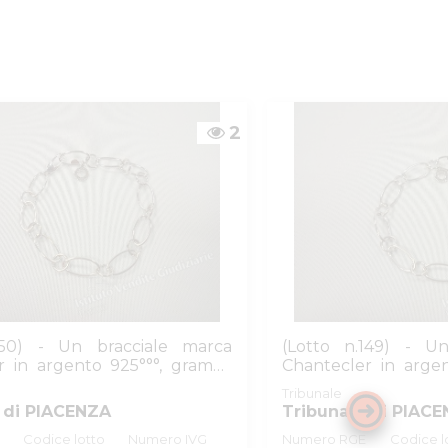
2
150) - Un bracciale marca
(Lotto n.149) - U
r in argento 925°°°, grammi
Chantecler in arge
7,20
Tribunale
 di PIACENZA
Tribunale di PIAC
Codice lotto
Numero IVG
Numero RGE
Codice l