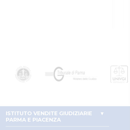
5465300
Istituto Vendite
Giudiziarie
MNTRRT85L16G337K
Di parma
Istituto vendite giudiziarie
isvegi@ivgparma.it
true
true
ID lotto
2441151
Primo
2441151
identificativo
lotto
Codice lotto
11
Genere lotto
MOBILI
ISTITUTO VENDITE GIUDIZIARIE
Categoria lotto
MACCHINARI, UTENSILI,
PARMA E PIACENZA
MATERIE PRIME
Accesso autorità giudiziaria
Indirizzo
Strada traversante San