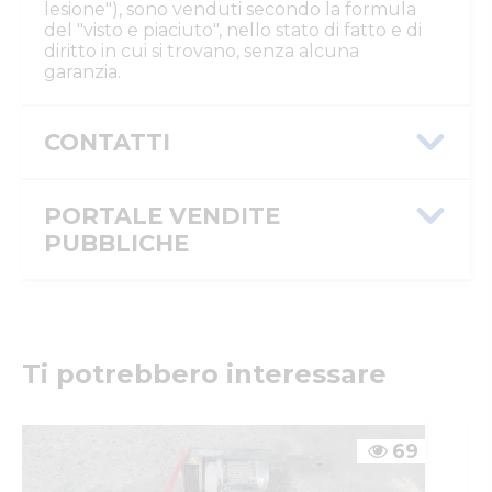
lesione"), sono venduti secondo la formula
del "visto e piaciuto", nello stato di fatto e di
diritto in cui si trovano, senza alcuna
garanzia.
CONTATTI
Istituto Vendite Giudiziarie Parma e
Piacenza
PORTALE VENDITE
Numeri di telefono
:
0521/776662
PUBBLICHE
Email/PEC
:
isvegi@ivgparma.it
Custode
Message ID
b4a155dd-7c3c-11f1-ab52-
DI PARMA E PIACENZA ISTITUTO VENDITE
0a586441166e
GIUDIZIARIE
Email/PEC
:
isvegi@ivgparma.it
ID inserzione
4582225
Ti potrebbero interessare
PVP
Tipologia
giudiziaria
inserzione
69
ID procedura
993613