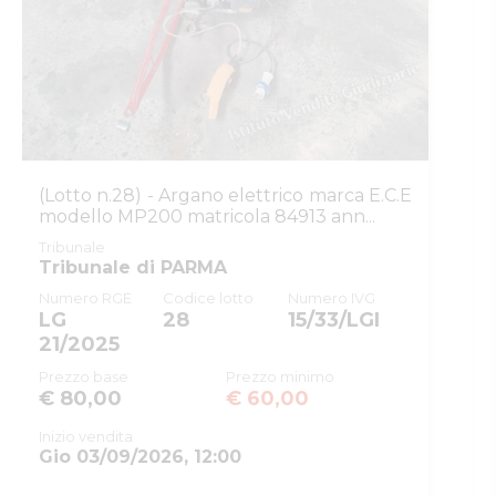
Tipo procedura
giudiziaria
ID procedura
993613
giudiziaria
ID registro
PROCEDURE_CONCORSUALI
ID rito
LG
ID tribunale
0340270095
(Lotto n.28) - Argano elettrico marca E.C.E
modello MP200 matricola 84913 ann...
Tribunale
Tribunale di PARMA
Tribunale
Registro
PROCEDURE CONCORSUALI
Tribunale di PARMA
Numero RGE
Codice lotto
Numero IVG
Rito
LIQUIDAZIONE GIUDIZIALE
LG
28
15/33/LGI
(CCI)
21/2025
Numero
21
Prezzo base
Prezzo minimo
procedura
€ 80,00
€ 60,00
Anno procedura
2025
Inizio vendita
Gio 03/09/2026, 12:00
SOGGETTI