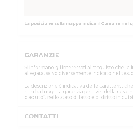
La posizione sulla mappa indica il Comune nel q
GARANZIE
Si informano gli interessati all'acquisto che l
allegata, salvo diversamente indicato nel testo
La descrizione è indicativa delle caratteristiche
non ha luogo la garanzia per i vizi della cosa
piaciuto", nello stato di fatto e di diritto in cu
CONTATTI
Istituto Vendite Giudiziarie Parma e P