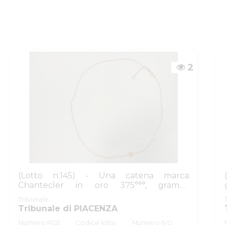
ZIARIE
2
(Lotto n.145) - Una catena marca
Chantecler in oro 375°°°, grammi
complessivi...
Tribunale
Tribunale di PIACENZA
Numero RGE
Codice lotto
Numero IVG