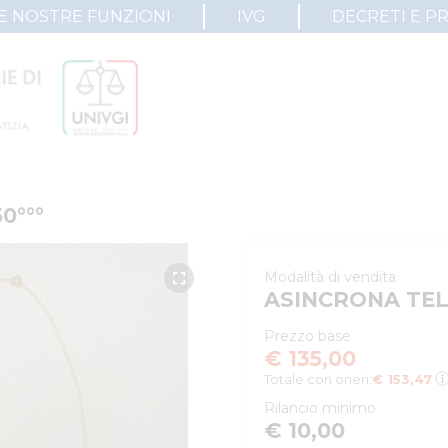
E NOSTRE FUNZIONI
IVG
DECRETI E P
50°°°
Modalità di vendita
ASINCRONA TE
Prezzo base
€ 135,00
Totale con oneri:
€ 153,47
Rilancio minimo
€ 10,00