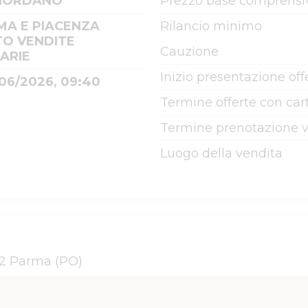
GIORDANO
Prezzo base comprensiv
MA E PIACENZA
Rilancio minimo
TO VENDITE
Cauzione
IARIE
Inizio presentazione off
/06/2026, 09:40
Termine offerte con cart
Termine prenotazione v
Luogo della vendita
122 Parma (PO)