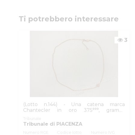
Numeri di telefono
:
0521/776662
Email/PEC
:
isvegi@ivgparma.it
Custode
Ti potrebbero interessare
DI PARMA E PIACENZA ISTITUTO VENDITE GIUDI
Email/PEC
:
isvegi@ivgparma.it
3
(Lotto n.144) - Una catena marca
Chantecler in oro 375°°°, grammi
complessivi...
Tribunale
Tribunale di PIACENZA
Numero RGE
Codice lotto
Numero IVG