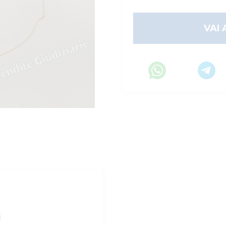
VAI 
i