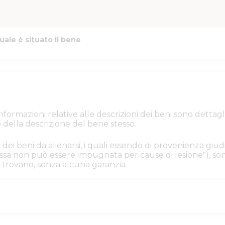
uale è situato il bene
e informazioni relative alle descrizioni dei beni sono de
 della descrizione del bene stesso.
 dei beni da alienarsi, i quali essendo di provenienza giudi
. Essa non può essere impugnata per cause di lesione"), s
i si trovano, senza alcuna garanzia.
iacenza