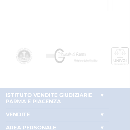
ISTITUTO VENDITE GIUDIZIARIE
PARMA E PIACENZA
Accesso autorità giudiziaria
VENDITE
Perché comprare all'asta
Immobili
Partecipare alle aste
AREA PERSONALE