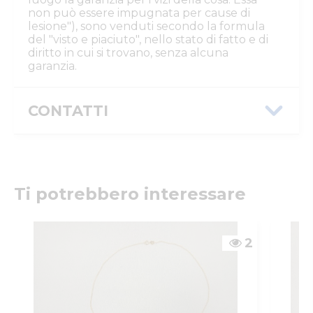
non può essere impugnata per cause di
lesione"), sono venduti secondo la formula
del "visto e piaciuto", nello stato di fatto e di
diritto in cui si trovano, senza alcuna
garanzia.
CONTATTI
Istituto Vendite Giudiziarie Parma e
Piacenza
Numeri di telefono
:
0521/776662
Email/PEC
:
isvegi@ivgparma.it
Ti potrebbero interessare
Custode
DI PARMA E PIACENZA ISTITUTO VENDITE
GIUDIZIARIE
2
Email/PEC
:
isvegi@ivgparma.it