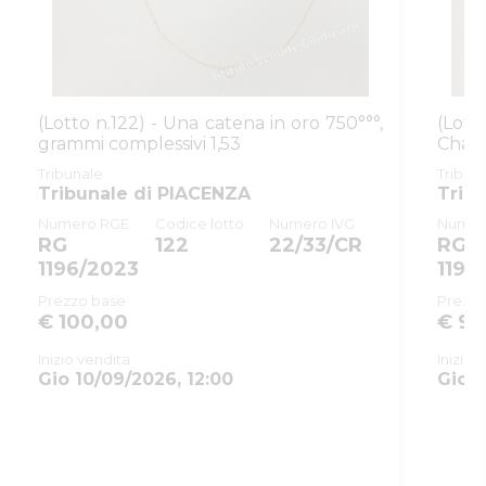
(Lotto n.122) - Una catena in oro 750°°°,
(Lot
grammi complessivi 1,53
Chant
8.68
Tribunale
Tribun
Tribunale di PIACENZA
Trib
Numero RGE
Codice lotto
Numero IVG
Numer
RG
122
22/33/CR
RG
1196/2023
1196
Prezzo base
Prezzo
€ 100,00
€ 90
Inizio vendita
Inizio 
Gio 10/09/2026, 12:00
Gio 1