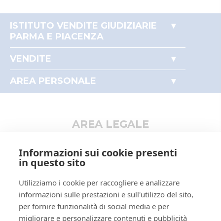
ISTITUTO VENDITE GIUDIZIARIE
PARMA E PIACENZA
Accesso autorità giudiziaria
VENDITE
Perché comprare all'asta
Immobili
Partecipare alle aste
AREA PERSONALE
Beni mobili
Il mio profilo
Aziende
I miei preferiti
Altro
AREA LEGALE
Informativa privacy
Informazioni sui cookie presenti
Trattamento dati personali
in questo sito
Regolamento di partecipazione alle vendite
Utilizziamo i cookie per raccogliere e analizzare
telematiche
informazioni sulle prestazioni e sull'utilizzo del sito,
Informativa cookie
per fornire funzionalità di social media e per
Requisiti tecnici
migliorare e personalizzare contenuti e pubblicità