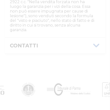
2922 c.c. "Nella vendita forzata non ha
luogo la garanzia per i vizi della cosa. Essa
non può essere impugnata per cause di
lesione"), sono venduti secondo la formula
del "visto e piaciuto", nello stato di fatto e di
diritto in cui si trovano, senza alcuna
garanzia.
CONTATTI
Istituto Vendite Giudiziarie Parma e
Piacenza
Numeri di telefono
:
0521/776662
Email/PEC
:
isvegi@ivgparma.it
Custode
DI PARMA E PIACENZA ISTITUTO VENDITE
GIUDIZIARIE
Email/PEC
:
isvegi@ivgparma.it