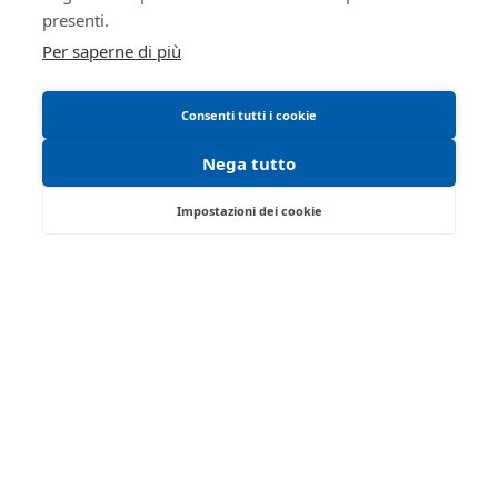
Manuale operativo
presenti.
Per saperne di più
Consenti tutti i cookie
Nega tutto
Impostazioni dei cookie
Strada Traversante San Leonardo, 13/A -
Parma 43122 - PR
Tel:
0521/776662
| Fax:
Partita IVA:
01749280341
Email:
isvegi@ivgparma.it
Iscrizione gestori vendita telematica - Ministero della
Giustizia - P.D.G. 09/08/2017
Abilitazione pubblicazione avvisi - Ministero della
Giustizia - P.D.G. 11/07/2017