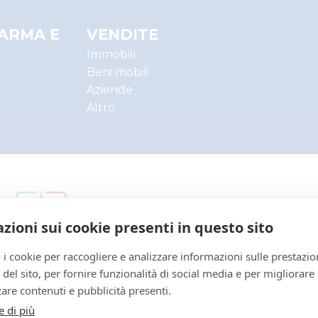
LG
0340270095
PARMA E
VENDITE
Immobili
Tribunale di PARMA
Beni mobili
PROCEDURE CONCORS
Aziende
Altro
LIQUIDAZIONE GIUDIZI
50
2025
5507991
zioni sui cookie presenti in questo sito
MNTRRT85L16G337K
 i cookie per raccogliere e analizzare informazioni sulle prestazio
43122 - PR
Di parma
zo del sito, per fornire funzionalità di social media e per migliorare
Istituto vendite giudiz
are contenuti e pubblicità presenti.
isvegi@ivgparma.it
e di più