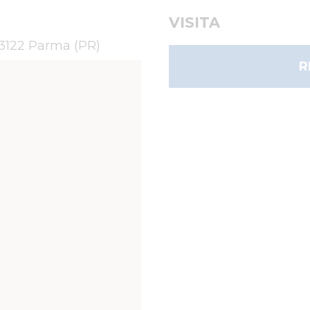
VISITA
43122 Parma (PR)
R