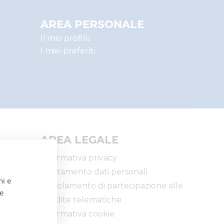
AREA PERSONALE
Il mio profilo
I miei preferiti
UALI
ALE (CCI)
AREA LEGALE
Informativa privacy
Trattamento dati personali
ni e
Regolamento di partecipazione alle
 e
vendite telematiche
iarie
Informativa cookie