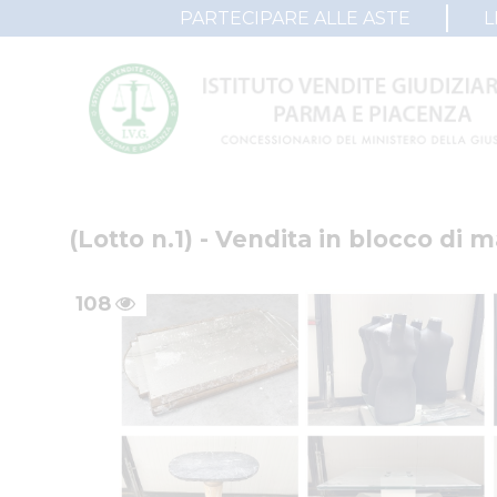
PARTECIPARE ALLE ASTE
L
(Lotto n.1) - Vendita in blocco di
108