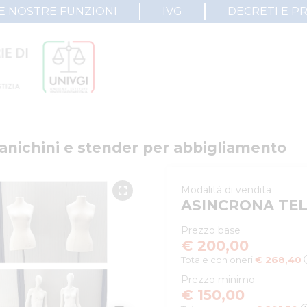
E NOSTRE FUNZIONI
IVG
DECRETI E P
 manichini e stender per abbigliamento
Modalità di vendita
ASINCRONA TE
Prezzo base
€ 200,00
Totale con oneri:
€ 268,40
Prezzo minimo
€ 150,00