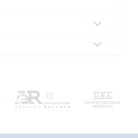
b52-0a586441166e
SUALI