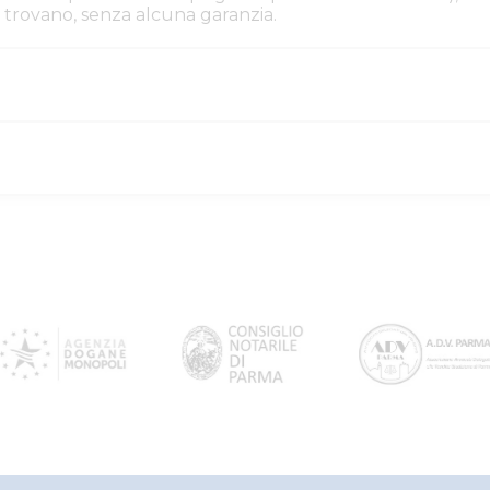
i si trovano, senza alcuna garanzia.
iacenza
29bc774f-7487-11f1-a
4602048
giudiziaria
1011309
giudiziaria
1011309
PROCEDURE_CONCOR