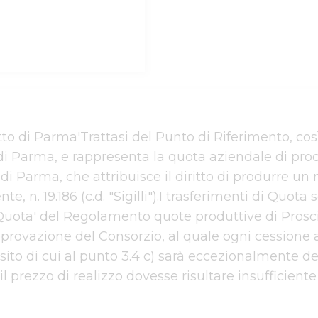
utto di Parma'Trattasi del Punto di Riferimento, cos
di Parma, e rappresenta la quota aziendale di produ
di Parma, che attribuisce il diritto di produrre un
n. 19.186 (c.d. "Sigilli").I trasferimenti di Quota 
 di Quota' del Regolamento quote produttive di Pros
pprovazione del Consorzio, al quale ogni cessione 
ito di cui al punto 3.4 c) sarà eccezionalmente der
il prezzo di realizzo dovesse risultare insufficiente ai