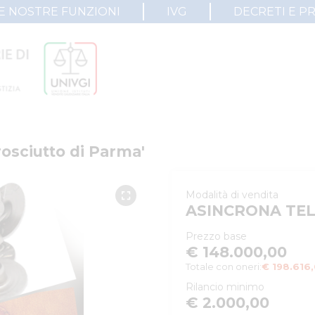
E NOSTRE FUNZIONI
IVG
DECRETI E P
Prosciutto di Parma'
Modalità di vendita
ASINCRONA TE
Prezzo base
€ 148.000,00
Totale con oneri:
€ 198.616
Rilancio minimo
€ 2.000,00