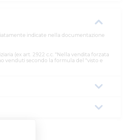
ttagliatamente indicate nella documentazione
ziaria (ex art. 2922 c.c. "Nella vendita forzata
ono venduti secondo la formula del "visto e
859-0a586441166e