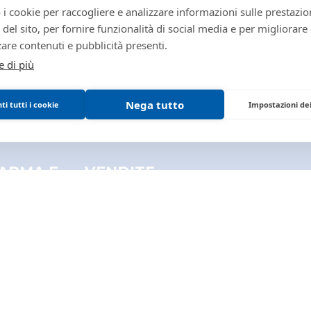
 i cookie per raccogliere e analizzare informazioni sulle prestazio
giudiziaria
zo del sito, per fornire funzionalità di social media e per migliorare
777509
are contenuti e pubblicità presenti.
e di più
giudiziaria
777509
Nega tutto
i tutti i cookie
Impostazioni de
PROCEDURE_CONCOR
NFAL
0340270095
PARMA E
VENDITE
Immobili
Tribunale di PARMA
Beni mobili
PROCEDURE CONCORS
Aziende
Altro
FALLIMENTARE (NUOV
74
2021