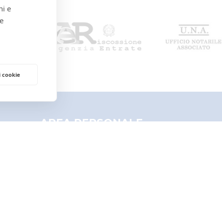
ni e
 e
i cookie
SUALI
AREA PERSONALE
Il mio profilo
I miei preferiti
UALI
O RITO)