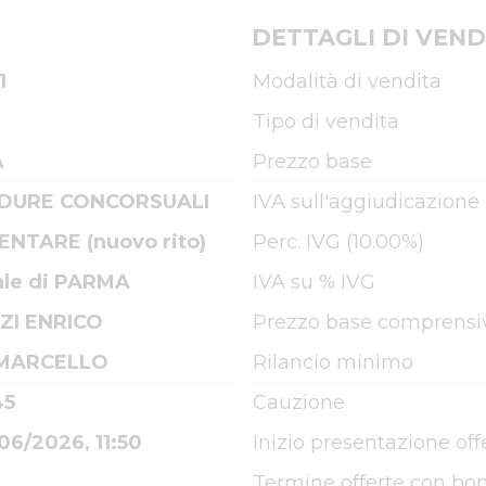
DETTAGLI DI VEND
1
Modalità di vendita
Tipo di vendita
A
Prezzo base
DURE CONCORSUALI
IVA sull'aggiudicazione
ENTARE (nuovo rito)
Perc. IVG (10.00%)
ale di PARMA
IVA su % IVG
ZI ENRICO
Prezzo base comprensiv
 MARCELLO
Rilancio minimo
45
Cauzione
06/2026, 11:50
Inizio presentazione off
Termine offerte con bon