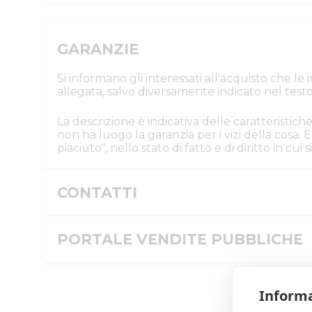
GARANZIE
Si informano gli interessati all'acquisto che l
allegata, salvo diversamente indicato nel testo
La descrizione è indicativa delle caratteristiche
non ha luogo la garanzia per i vizi della cosa
piaciuto", nello stato di fatto e di diritto in cu
CONTATTI
Istituto Vendite Giudiziarie Parma e P
Numeri di telefono
PORTALE VENDITE PUBBLICHE
:
0521/776662
Email/PEC
:
isvegi@ivgparma.it
Message ID
Informa
ID inserzione PVP