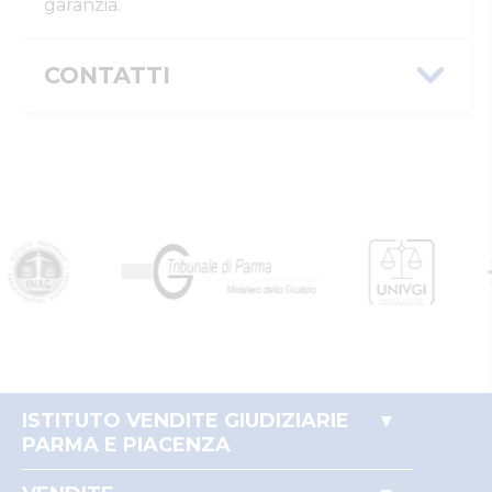
garanzia.
CONTATTI
Istituto Vendite Giudiziarie Parma e
Piacenza
Numeri di telefono
:
0521/776662
Email/PEC
:
isvegi@ivgparma.it
Custode
DI PARMA E PIACENZA ISTITUTO VENDITE
GIUDIZIARIE
Email/PEC
:
isvegi@ivgparma.it
ISTITUTO VENDITE GIUDIZIARIE
PARMA E PIACENZA
Accesso autorità giudiziaria