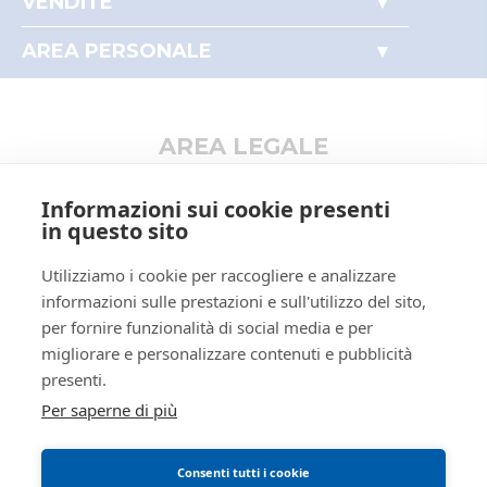
VENDITE
Perché comprare all'asta
Immobili
Partecipare alle aste
AREA PERSONALE
Beni mobili
Il mio profilo
Aziende
I miei preferiti
Altro
AREA LEGALE
Informativa privacy
Informazioni sui cookie presenti
Trattamento dati personali
in questo sito
Regolamento di partecipazione alle vendite
Utilizziamo i cookie per raccogliere e analizzare
telematiche
informazioni sulle prestazioni e sull'utilizzo del sito,
Informativa cookie
per fornire funzionalità di social media e per
Requisiti tecnici
migliorare e personalizzare contenuti e pubblicità
Manuale operativo
presenti.
Per saperne di più
Consenti tutti i cookie