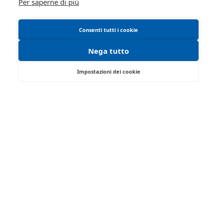
Per saperne di più
Consenti tutti i cookie
Nega tutto
Impostazioni dei cookie
Strada Traversante San Leonardo, 13/A -
Parma 43122 - PR
Tel:
0521/776662
| Fax:
Partita IVA:
01749280341
Email:
isvegi@ivgparma.it
Iscrizione gestori vendita telematica - Ministero della
Giustizia - P.D.G. 09/08/2017
Abilitazione pubblicazione avvisi - Ministero della
Giustizia - P.D.G. 11/07/2017