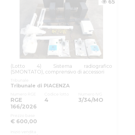
65
Email/PEC
:
isvegi@ivgparma.it
(Lotto 4) Sistema radiografico
(SMONTATO), comprensivo di accessori
Tribunale
Tribunale di PIACENZA
Numero RGE
Codice lotto
Numero IVG
RGE
4
3/34/MO
166/2026
Prezzo base
€ 600,00
Inizio vendita