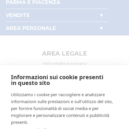
PARMA E PIACENZA
Accesso autorità giudiziaria
VENDITE
Perché comprare all'asta
Immobili
Partecipare alle aste
AREA PERSONALE
Beni mobili
Il mio profilo
Aziende
I miei preferiti
Altro
AREA LEGALE
Informativa privacy
Trattamento dati personali
Informazioni sui cookie presenti
Regolamento di partecipazione alle vendite
in questo sito
telematiche
Utilizziamo i cookie per raccogliere e analizzare
Informativa cookie
informazioni sulle prestazioni e sull'utilizzo del sito,
Requisiti tecnici
per fornire funzionalità di social media e per
Manuale operativo
migliorare e personalizzare contenuti e pubblicità
presenti.