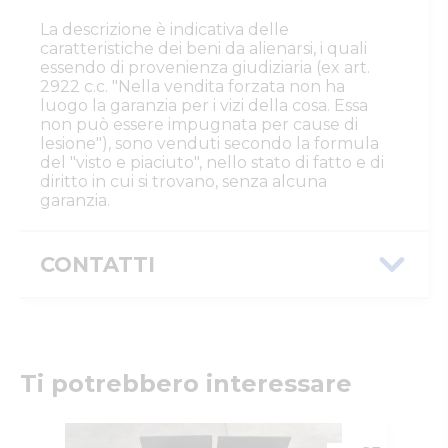
La descrizione è indicativa delle
caratteristiche dei beni da alienarsi, i quali
essendo di provenienza giudiziaria (ex art.
2922 c.c. "Nella vendita forzata non ha
luogo la garanzia per i vizi della cosa. Essa
non può essere impugnata per cause di
lesione"), sono venduti secondo la formula
del "visto e piaciuto", nello stato di fatto e di
diritto in cui si trovano, senza alcuna
garanzia.
CONTATTI
Istituto Vendite Giudiziarie Parma e
Piacenza
Numeri di telefono
:
0521/776662
Email/PEC
:
isvegi@ivgparma.it
Ti potrebbero interessare
Custode
DI PARMA E PIACENZA ISTITUTO VENDITE
GIUDIZIARIE