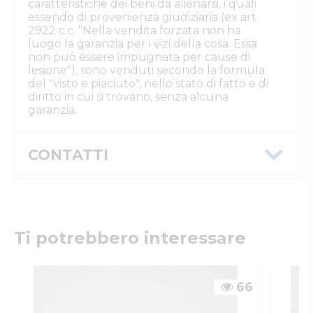
caratteristiche dei beni da alienarsi, i quali
essendo di provenienza giudiziaria (ex art.
2922 c.c. "Nella vendita forzata non ha
luogo la garanzia per i vizi della cosa. Essa
non può essere impugnata per cause di
lesione"), sono venduti secondo la formula
del "visto e piaciuto", nello stato di fatto e di
diritto in cui si trovano, senza alcuna
garanzia.
CONTATTI
Istituto Vendite Giudiziarie Parma e
Piacenza
Numeri di telefono
:
0521/776662
Email/PEC
:
isvegi@ivgparma.it
Ti potrebbero interessare
Custode
DI PARMA ISTITUTO VENDITE GIUDIZIARIE
Email/PEC
:
isvegi@ivgparma.it
66