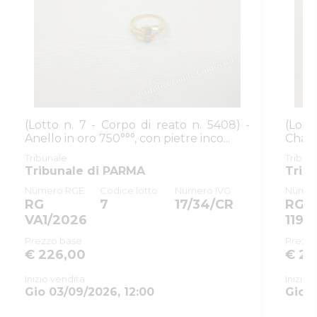
(Lotto n. 7 - Corpo di reato n. 5408) -
(Lot
Anello in oro 750°°°, con pietre inco...
Chan
comple
Tribunale
Tribun
Tribunale di PARMA
Trib
Numero RGE
Codice lotto
Numero IVG
Numer
RG
7
17/34/CR
RG
VA1/2026
1196
Prezzo base
Prezzo
€ 226,00
€ 20
Inizio vendita
Inizio 
Gio 03/09/2026, 12:00
Gio 1