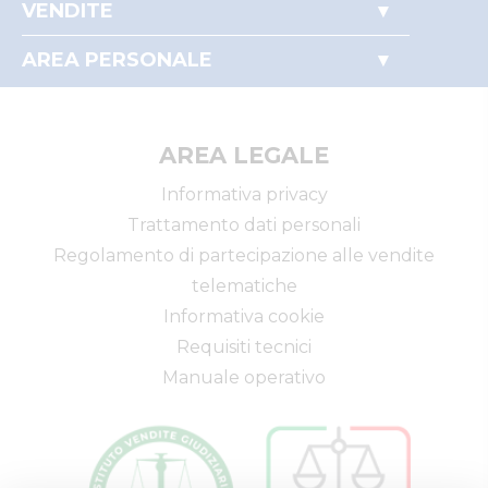
VENDITE
Perché comprare all'asta
Immobili
Partecipare alle aste
AREA PERSONALE
Beni mobili
Il mio profilo
Aziende
I miei preferiti
Altro
AREA LEGALE
Informativa privacy
Trattamento dati personali
Regolamento di partecipazione alle vendite
telematiche
Informativa cookie
Requisiti tecnici
Manuale operativo