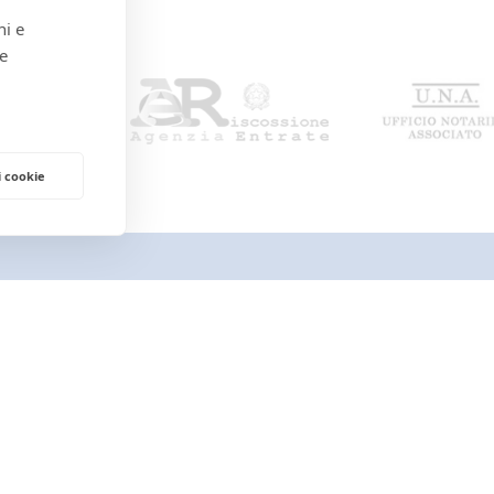
ni e
 e
i cookie
AREA PERSONALE
Il mio profilo
I miei preferiti