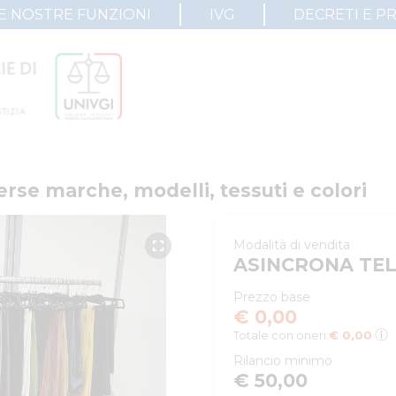
E NOSTRE FUNZIONI
IVG
DECRETI E P
erse marche, modelli, tessuti e colori
Modalità di vendita
ASINCRONA TE
Prezzo base
€ 0,00
Totale con oneri:
€ 0,00
Rilancio minimo
€ 50,00