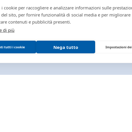
 i cookie per raccogliere e analizzare informazioni sulle prestazio
zo del sito, per fornire funzionalità di social media e per migliorare
ZIARIE
are contenuti e pubblicità presenti.
e di più
Nega tutto
i tutti i cookie
Impostazioni de
PARMA E
VENDITE
Immobili
Beni mobili
Aziende
Altro