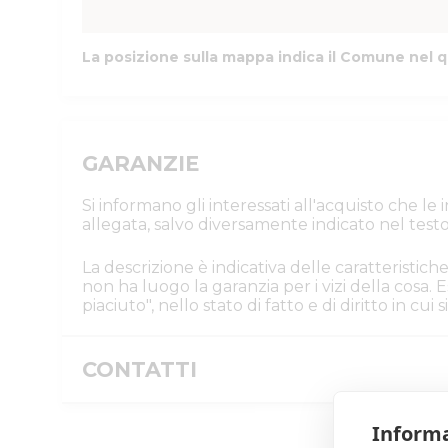
La posizione sulla mappa indica il Comune nel q
GARANZIE
Si informano gli interessati all'acquisto che l
allegata, salvo diversamente indicato nel testo
La descrizione è indicativa delle caratteristiche
non ha luogo la garanzia per i vizi della cosa
piaciuto", nello stato di fatto e di diritto in cu
CONTATTI
Istituto Vendite Giudiziarie Parma e P
Informa
Numeri di telefono
:
0521/776662