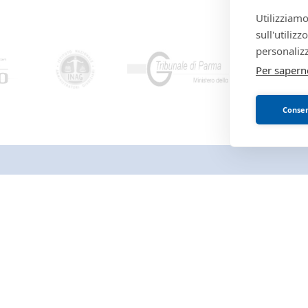
Email/PEC
:
isvegi@ivgparma.it
Utilizziamo
Custode
sull'utiliz
DI PARMA E PIACENZA ISTITUTO VENDITE GIUDI
Email/PEC
:
isvegi@ivgparma.it
personalizz
Per sapern
Consent
ISTITUTO VENDITE GIUDIZIARIE 
PIACENZA
Accesso autorità giudiziaria
Perché comprare all'asta
Partecipare alle aste