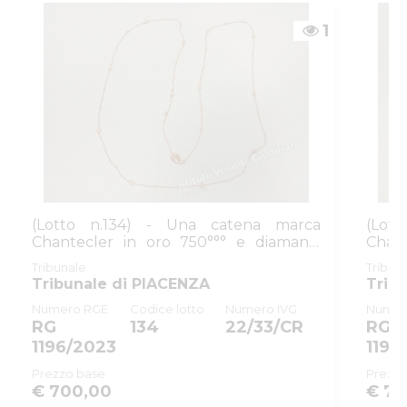
GIUDIZIARIE
1
Email/PEC
:
isvegi@ivgparma.it
(Lotto n.134) - Una catena marca
(Lot
Chantecler in oro 750°°° e diamanti,
Chan
grammi ...
comple
Tribunale
Tribun
Tribunale di PIACENZA
Trib
Numero RGE
Codice lotto
Numero IVG
Numer
RG
134
22/33/CR
RG
1196/2023
1196
Prezzo base
Prezzo
€ 700,00
€ 70