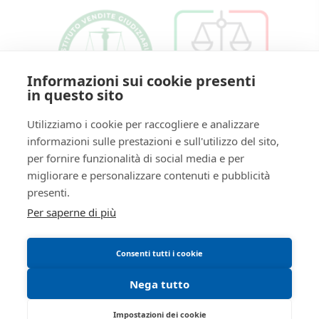
Informazioni sui cookie presenti
in questo sito
Utilizziamo i cookie per raccogliere e analizzare
Strada Traversante San Leonardo, 13/A -
informazioni sulle prestazioni e sull'utilizzo del sito,
Parma 43122 - PR
per fornire funzionalità di social media e per
Tel:
0521/776662
| Fax:
migliorare e personalizzare contenuti e pubblicità
Partita IVA:
01749280341
presenti.
Email:
isvegi@ivgparma.it
Per saperne di più
Iscrizione gestori vendita telematica - Ministero della
Giustizia - P.D.G. 09/08/2017
Consenti tutti i cookie
Abilitazione pubblicazione avvisi - Ministero della
Giustizia - P.D.G. 11/07/2017
Nega tutto
Impostazioni dei cookie