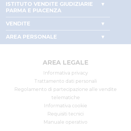
ISTITUTO VENDITE GIUDIZIARIE
PARMA E PIACENZA
Accesso autorità giudiziaria
VENDITE
Perché comprare all'asta
Immobili
Partecipare alle aste
AREA PERSONALE
Beni mobili
Il mio profilo
Aziende
I miei preferiti
Altro
AREA LEGALE
Informativa privacy
Trattamento dati personali
Regolamento di partecipazione alle vendite
telematiche
Informativa cookie
Requisiti tecnici
Manuale operativo