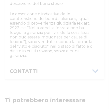
descrizione del bene stesso.
La descrizione è indicativa delle
caratteristiche dei beni da alienarsi, i quali
essendo di provenienza giudiziaria (ex art.
2922 c.c. "Nella vendita forzata non ha
luogo la garanzia per i vizi della cosa. Essa
non può essere impugnata per cause di
lesione"), sono venduti secondo la formula
del "visto e piaciuto", nello stato di fatto e di
diritto in cui si trovano, senza alcuna
garanzia.
CONTATTI
Istituto Vendite Giudiziarie Parma e
Piacenza
Numeri di telefono
:
0521/776662
Email/PEC
:
isvegi@ivgparma.it
Ti potrebbero interessare
Custode
DI PARMA E PIACENZA ISTITUTO VENDITE