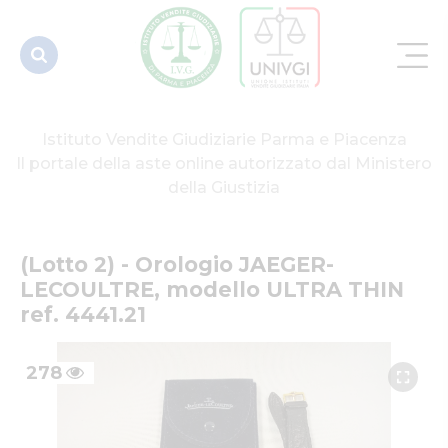
ULTRA THIN
ref. 4441.21
Istituto Vendite Giudiziarie Parma e Piacenza
Il portale della aste online autorizzato dal Ministero
della Giustizia
(Lotto 2) - Orologio JAEGER-
LECOULTRE, modello ULTRA THIN 
ref. 4441.21
278