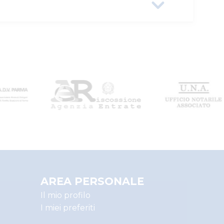
9a40-0a5864431765
BILIARI
AREA PERSONALE
Il mio profilo
A
I miei preferiti
BILIARI