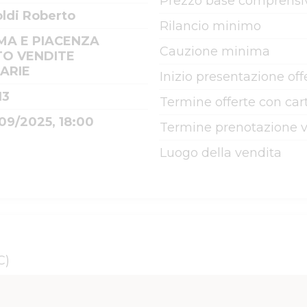
Prezzo base comprensiv
ldi Roberto
Rilancio minimo
MA E PIACENZA
Cauzione minima
TO VENDITE
IARIE
Inizio presentazione off
13
Termine offerte con cart
09/2025, 18:00
Termine prenotazione v
Luogo della vendita
C)