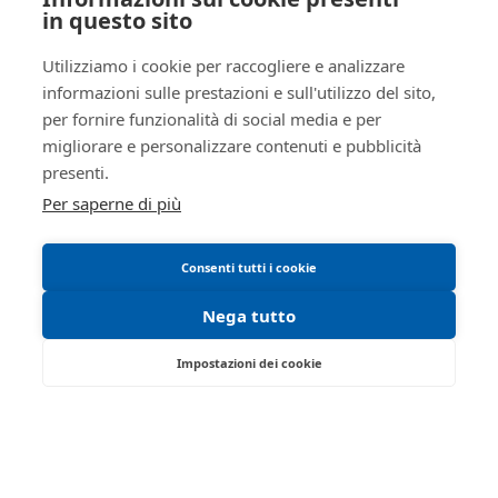
Trattamento dati personali
in questo sito
Regolamento di partecipazione alle vendite
Utilizziamo i cookie per raccogliere e analizzare
telematiche
informazioni sulle prestazioni e sull'utilizzo del sito,
Informativa cookie
per fornire funzionalità di social media e per
Requisiti tecnici
migliorare e personalizzare contenuti e pubblicità
Manuale operativo
presenti.
Per saperne di più
Consenti tutti i cookie
Nega tutto
Impostazioni dei cookie
Strada Traversante San Leonardo, 13/A -
Parma 43122 - PR
Tel:
0521/776662
| Fax:
Partita IVA:
01749280341