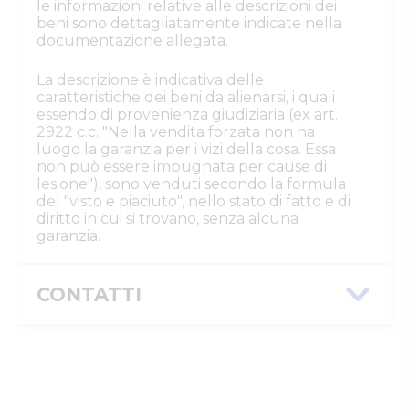
le informazioni relative alle descrizioni dei
beni sono dettagliatamente indicate nella
documentazione allegata.
La descrizione è indicativa delle
caratteristiche dei beni da alienarsi, i quali
essendo di provenienza giudiziaria (ex art.
2922 c.c. "Nella vendita forzata non ha
luogo la garanzia per i vizi della cosa. Essa
non può essere impugnata per cause di
lesione"), sono venduti secondo la formula
del "visto e piaciuto", nello stato di fatto e di
diritto in cui si trovano, senza alcuna
garanzia.
CONTATTI
Istituto Vendite Giudiziarie Parma e
Piacenza
Numeri di telefono
:
0521/776662
Email/PEC
:
isvegi@ivgparma.it