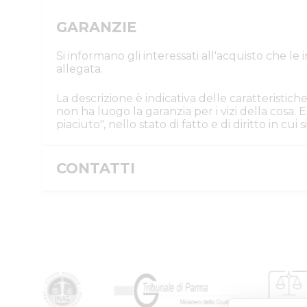
GARANZIE
Si informano gli interessati all'acquisto che l
allegata.
La descrizione è indicativa delle caratteristiche
non ha luogo la garanzia per i vizi della cosa
piaciuto", nello stato di fatto e di diritto in cu
CONTATTI
Istituto Vendite Giudiziarie Parma e P
Numeri di telefono
:
0521/776662
Email/PEC
:
isvegi@ivgparma.it