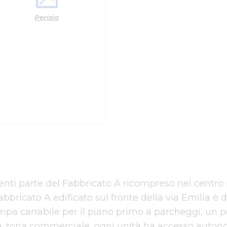
Perizia
centi parte del Fabbricato A ricompreso nel centro
 Fabbricato A edificato sul fronte della via Emilia è d
pa carrabile per il piano primo a parcheggi, un por
a zona commerciale, ogni unità ha accesso autonomo