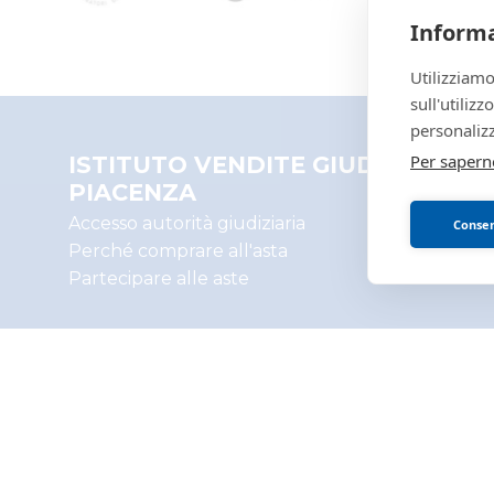
Informa
Utilizziamo
sull'utiliz
personalizz
Per sapern
ISTITUTO VENDITE GIUDIZIARIE 
PIACENZA
Accesso autorità giudiziaria
Consent
Perché comprare all'asta
Partecipare alle aste