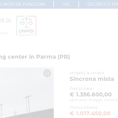
E NOSTRE FUNZIONI
IVG
DECRETI E P
ng center in Parma (PR)
Modalità di vendita
Sincrona mista
Prezzo base
€ 1.356.600,00
oltre oneri di legge, come in
Prezzo minimo
€ 1.017.450,00