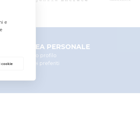
ni e
 e
AREA PERSONALE
Il mio profilo
I miei preferiti
i cookie
AREA LEGALE
Informativa privacy
Trattamento dati personali