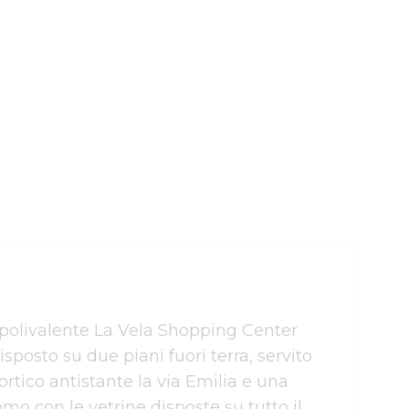
 polivalente La Vela Shopping Center 
isposto su due piani fuori terra, servito 
tico antistante la via Emilia e una 
 con le vetrine disposte su tutto il 